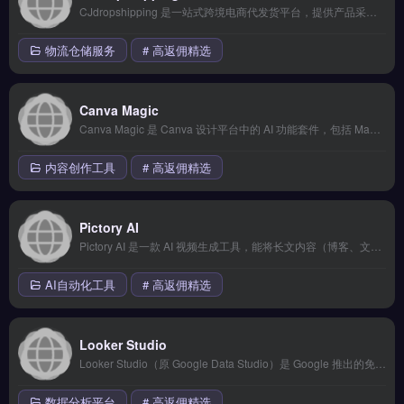
CJdropshipping 是一站式跨境电商代发货平台，提供产品采购、仓储、打包、配送全链路服务。支持自动同步订单、私人定制包装、本地仓库快速发货。 核心功能 全球仓库网络，美国/欧洲/亚洲本地发货 自动同步 Shopify/WooCommerce 订单 产品定制和白标包装 质量检验和实景拍摄 API 接口和自动化工...
物流仓储服务
# 高返佣精选
Canva Magic
Canva Magic 是 Canva 设计平台中的 AI 功能套件，包括 Magic Write（AI写作）、Magic Design（AI设计）、Magic Eraser（智能擦除）等工具。零设计基础也能快速制作专业级设计作品。
内容创作工具
# 高返佣精选
Pictory AI
Pictory AI 是一款 AI 视频生成工具，能将长文内容（博客、文章）自动转换为短视频。支持自动提取关键片段、添加字幕、配音和品牌水印，是内容营销和社交媒体运营的利器。 核心功能 长文自动转短视频 AI 智能提取关键片段 自动生成字幕和配音 海量素材库和模板 品牌套件自定义水印和字体 适用场景 博客文章转视频推广...
AI自动化工具
# 高返佣精选
Looker Studio
Looker Studio（原 Google Data Studio）是 Google 推出的免费数据可视化工具，可将多数据源（GA4、Google Ads、Sheets 等）整合为交互式仪表板和报告。 核心功能 免费连接 Google 全系数据源 拖拽式可视化仪表板 实时数据更新和共享 800+ 第三方连接器 团队协...
数据分析平台
# 高返佣精选