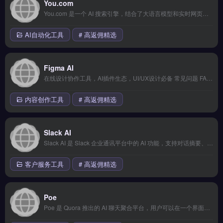
You.com
You.com 是一个 AI 搜索引擎，结合了大语言模型和实时网页搜索能力。支持多种 AI 模式（Research、Genius、Create），提供带来源引用的搜索结果，适合需要准确信息的专业用户。 核心功能 AI+搜索双模式。
AI自动化工具
# 高返佣精选
Figma AI
在线设计协作工具，AI插件生态，UI/UX设计必备 常见问题 FAQ Figma AI 是什么？ Figma AI 是 Figma 内置的 AI 功能，帮助设计师快速生成设计稿、自动布局和智能建议，提升设计效率。 Figma AI 有免费版吗？ Figma 提供免费版，AI 功能在付费版中可用。
内容创作工具
# 高返佣精选
Slack AI
Slack AI 是 Slack 企业通讯平台中的 AI 功能，支持对话摘要、频道搜索、智能问答等。帮助团队快速获取关键信息，减少信息过载，提升远程协作效率。 核心功能 频道对话摘要和要点提取 AI 智能搜索和问答 未读消息一键总结 基于频道历史的上下文理解 企业级数据安全和隐私 适用场景 远程团队信息同步、跨时区协作...
客户服务工具
# 高返佣精选
Poe
Poe 是 Quora 推出的 AI 聊天聚合平台，用户可以在一个界面中切换使用 ChatGPT、Claude、Gemini、Llama 等主流 AI 模型。支持自定义 Bot 创建，是对比测试不同 AI 模型的最佳工具。