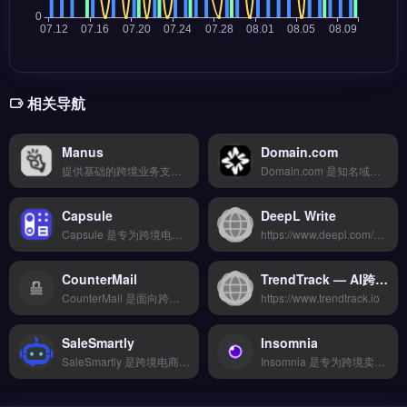
相关导航
Manus
Domain.com
提供基础的跨境业务支持功能，界面简洁易上手，适合初创团队小规模测试海外市场。核心功能齐全但高级特性需要付费解锁，整体性价比中等。 【功能目录】 全链路自动化 多账号管理 A/B测试优化 用户画像分析 数据看板可视化 【FAQ问答】 Q: 接入需要技术门槛吗？ A: 提供SDK和插件。
Domain.com 是知名域名注册与网站建设平台，提供域名搜索、注册、转移及托管服务，覆盖 .com、.net 等主流后缀。它集成网站构建器、SSL证书与专业邮箱，支持一键建站与基础SEO优化。适合独立站新手、个人创业者与小型品牌方，需快速搭建品牌官网并管理域名资产。完整域名查询与建站套餐对比，立即查看 →
Capsule
DeepL Write
Capsule 是专为跨境电商与独立站卖家设计的 SEO 与竞品分析工具，覆盖关键词研究、站点审计与反向链接分析三大核心功能。它能同步多平台数据并生成智能报表，支持自动化工作流与团队协作。适合亚马逊卖家、Shopify 运营者及外贸 B2B 团队，用于制定数据驱动的营销策略。完整功能演示与定价方案，立即查看 →
https://www.deepl.com/partners
CounterMail
TrendTrack — AI跨境电商选品与趋势情报分析平台
CounterMail 是面向跨境电商与品牌出海的AI本地化工具，支持多语言内容生成与智能翻译。核心功能包括多平台数据同步、自动化工作流与智能分析报表，帮助运营团队提升效率。适合独立站运营者、外贸B2B企业及品牌方，尤其需要多语种内容管理与团队协作的场景。免费试用 →
https://www.trendtrack.io
SaleSmartly
Insomnia
SaleSmartly 是跨境电商与独立站团队的多平台客服与协作工具，整合 Facebook、Shopify、TikTok 等渠道的客户消息与订单数据。核心功能包括统一收件箱、自动化回复规则、工单分配与物流追踪看板。适合多平台运营的跨境卖家与品牌方，尤其需要集中管理售前咨询与售后工单的团队。免费试用 →
Insomnia 是专为跨境卖家与独立站运营者设计的物流仓储管理工具，整合多家物流商资源，支持智能比价与批量发货。核心功能包括多平台数据同步、自动化工作流与智能分析报表，帮助团队高效管理物流环节。适合需要优化跨境物流流程、降低运输成本的中小型卖家与外贸团队。完整功能演示与接入指南，立即查看 →