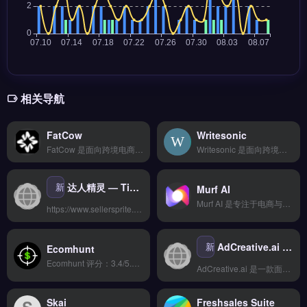
相关导航
FatCow
Writesonic
FatCow 是面向跨境电商卖家的独立站建站工具，提供丰富模板与多平台数据同步功能。核心功能包括智能分析报表、自动化工作流与团队协作管理，支持全球物流配送与API深度对接。FatCow适合需要快速搭建专业独立站的新手卖家与中小型品牌方。免费试用 →
Writesonic 是面向跨境电商与独立站运营者的 AI 内容生成工具，专注于营销文案与产品描述的自动化撰写。核心功能包括批量生成亚马逊 Listing、TikTok 脚本、社媒帖子与邮件序列，支持多语言输出与 SEO 关键词优化。适合亚马逊卖家、Shopify 店主与品牌出海团队，用于提升内容产出效率与转化率。
新
达人精灵 — TikTok达人营销与爆款素材分析平台
Murf AI
Murf AI 是专注于电商与品牌出海场景的AI语音生成工具，支持120+种自然语音与多语言配音。核心功能包括文本转语音、语音克隆、音调与语速精细调节，可直接导出MP3/WAV文件。Murf AI适合独立站运营者、跨境电商卖家与视频营销团队，用于产品介绍、广告配音与多语言内容制作。免费试用 →
https://www.sellersprite.com/cn/daren
新
AdCreative.ai — AI广告创意生成与智能优化平台
Ecomhunt
Ecomhunt 评分：3.4/5.0 ⭐⭐⭐☆☆ 工具简介 企业级客服系统，支持多渠道客户沟通，智能机器人提升效率，数据分析优化服务体验。 核心功能 多平台数据同步 | 智能分析报表 | 自动化工作流 | 团队协作管理 | API深度对接 &#8212; ## ❓ 常见问题 FAQ **Q1: Ecomhunt 适合...
AdCreative.ai 是一款面向跨境电商卖家的 AI 广告创意生成平台，可自动生成高转化率的广告图片、视频和文案。
Skai
Freshsales Suite