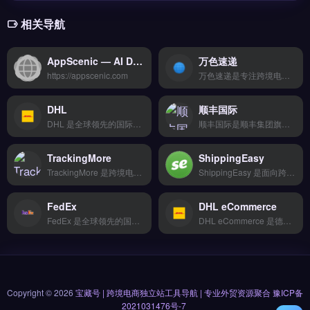
相关导航
AppScenic — AI Dropshipping 全自动运营与供应链平台
万色速递
https://appscenic.com
万色速递是专注跨境电商与独立站的物流解决方案服务商，提供从国内揽收到海外派送的全链路追踪服务。核心功能包括多承运商轨迹聚合、物流时效预估与异常预警推送，支持API对接与Shopify插件。适合亚马逊、Shopify卖家及外贸B2B团队，尤其需要统一管理多平台订单物流状态的运营者。完整物流网络覆盖与费率对比，立即查看 →
DHL
顺丰国际
DHL 是全球领先的国际物流与快递服务商，覆盖 220+ 个国家和地区，提供跨境包裹、货运及供应链管理。核心功能包括门到门跟踪、智能清关、多运输方式整合，以及针对电商的退货逆向物流。DHL 适合跨境电商卖家、独立站运营者与外贸 B2B 企业，尤其是需要稳定时效与全球网络覆盖的品牌方。完整物流方案与费率查询，立即查看 →
顺丰国际是顺丰集团旗下专注跨境电商与外贸场景的物流服务商，覆盖全球 200+ 国家与地区的门到门配送。核心功能包括国际快递、小包专线、海外仓一件代发及逆向退换货处理，支持 API 对接与多账号管理。适合独立站、Shopify 卖家及外贸 B2B 企业，需稳定物流时效与全程轨迹追踪。官方费率与渠道对比，立即查看 →
TrackingMore
ShippingEasy
TrackingMore 是跨境电商包裹追踪与物流管理工具，集成 20+ 物流商接口，提供轨迹实时追踪、智能比价下单与退换货逆向物流功能。它支持看板、甘特图视图，适合 Shopify 卖家、独立站运营者与外贸团队，实现从发货到售后的全流程可视化。免费试用 →
ShippingEasy 是面向跨境电商卖家的订单管理与物流发货工具，支持与 Shopify、WooCommerce、亚马逊等平台深度集成。核心功能包括批量打印运单、自动追踪号同步、折扣运费比较和库存预警。适合日均处理 50 单以上的独立站与亚马逊卖家，尤其需要简化发货流程、降低物流成本的运营团队。免费试用 →
FedEx
DHL eCommerce
FedEx 是全球领先的国际快递与物流运输服务商，覆盖 220+ 个国家与地区，提供门到门限时配送。核心功能包括 FedEx International Priority 快速清关、实时追踪与智能仓储管理，支持电商平台与独立站物流对接。
DHL eCommerce 是德国邮政旗下专注跨境电商的物流解决方案，覆盖 220+ 国家与地区，提供经济型包裹与可追踪服务。核心功能包括多承运商整合、末端派送优化、清关预申报与退货管理。适合亚马逊、Shopify 卖家与外贸 B2B 企业，尤其需要平衡物流成本与时效的中小规模团队。完整服务网络与费率对比，立即查看 →
Copyright © 2026
宝藏号 | 跨境电商独立站工具导航 | 专业外贸资源聚合
豫ICP备
2021031476号-7