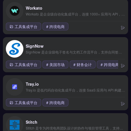
Workato
Workato 是企业级自动化集成平台，连接 1000+ 应用与 API，专为跨境电商、独立站及外贸团队设计。它支持自动化订单处理、多平台库存同步及营销数据流转，无需代码即可搭建跨系统工作流。适合需整合 Shopify、亚马逊、ERP 及支付网关的运营与 IT 团队。降低人工操作错误率，加速品牌出海流程，免费试用 →
工具集成平台
# 跨境电商
SignNow
SignNow 是企业级电子签名与文档工作流平台，支持合同签署、审批流转与模板批量发送。它提供 API 集成、审计追踪、身份验证与移动端签署，简化跨境业务中的文件流程。SignNow 适合跨境电商、外贸 B2B 与独立站运营者，需远程签约、管理多语言合同的团队。完整功能演示与定价方案，立即查看 →
工具集成平台
# 美国市场
# 财务会计
# 跨境电商
Tray.io
Tray.io 是低代码自动化集成平台，连接 SaaS 应用与 API 构建自动化工作流。核心功能包括可视化拖拽编辑器、数百个预建连接器（如 Shopify、Google Sheets）以及条件逻辑与错误处理。适合跨境电商运营者与独立站团队，用于自动同步订单、客户数据与营销活动。
工具集成平台
# 跨境电商
Stitch
Stitch 是专为跨境电商团队设计的协作与项目管理工具，支持看板、甘特图、日历等多种视图模式。核心功能覆盖产品开发、供应商对接、物流追踪到售后处理的全流程可视化，并提供拖拽式编辑与海量模板库。适合需要跨部门协同的跨境卖家、外贸B2B团队及独立站运营者。提升团队效率，让项目进度清晰可控，免费试用 →