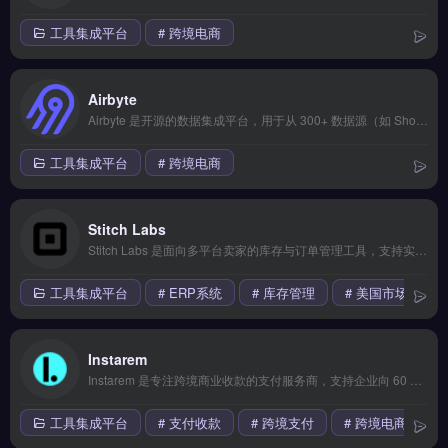
工具集成平台
# 跨境电商
Airbyte
Airbyte 是开源的数据集成平台，用于从 300+ 数据源（如 Shopify、TikTok Ads、Google Analytics）同步数据至数据仓库或数据湖。核心功能包括预构建连接器、自定义 API 集成与增量数据同步，支持实时与批量模式。
工具集成平台
# 跨境电商
Stitch Labs
Stitch Labs 是面向多平台卖家的库存与订单管理工具，支持实时同步库存、自动更新订单状态及采购预测。核心功能包括多仓库管理、SKU 批量处理、与亚马逊、Shopify 等平台深度对接。适合中大型跨境电商与独立站运营者，尤其需要统一管理多渠道库存、减少超卖风险的团队。详细功能模块与定价方案，立即查看 →
工具集成平台
# ERP系统
# 库存管理
# 美国市场
Instarem
Instarem 是专注跨境商业收款的支付服务商，支持企业向 60 多个国家以本地货币汇款，费率透明且无隐藏费用。核心功能包括实时汇率锁定、批量付款处理与 API 集成，资金到账快至 1 天。适合跨境电商、外贸 B2B 企业及独立站卖家，用于支付海外供应商、物流费用。对比银行电汇成本更低，操作流程简便，免费试用 →
工具集成平台
# 支付收款
# 跨境支付
# 跨境电商