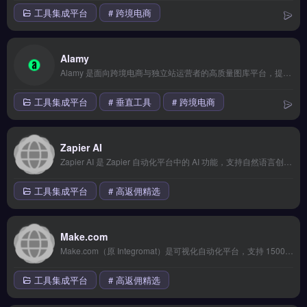
工具集成平台
# 跨境电商
Alamy
Alamy 是面向跨境电商与独立站运营者的高质量图库平台，提供超过 2 亿张免版税图片、矢量图与视频素材。核心功能包括按需购买单张素材、订阅制批量下载以及 API 集成，支持商业用途的灵活授权。适合品牌出海卖家、营销团队与内容创作者，用于产品详情页、社媒广告与网站视觉优化。素材覆盖全球场景与多元文化，免费试用 →
工具集成平台
# 垂直工具
# 跨境电商
Zapier AI
Zapier AI 是 Zapier 自动化平台中的 AI 功能，支持自然语言创建自动化工作流（Zaps），无需代码即可连接 6000+ 应用。AI 辅助构建复杂自动化流程，大幅减少重复工作。 核心功能 自然语言描述创建自动化工作流 6000+ 应用集成 AI 辅助调试和优化工作流 AI by Zapier 独立AI动...
工具集成平台
# 高返佣精选
Make.com
Make.com（原 Integromat）是可视化自动化平台，支持 1500+ 应用连接，通过拖拽式流程编辑器创建复杂自动化场景。价格比 Zapier 更亲民，适合中小团队。 核心功能 可视化拖拽流程编辑器 1500+ 应用集成 支持复杂路由和迭代逻辑 HTTP/Webhook 自定义连接 数据处理和转换功能 适用场...
工具集成平台
# 高返佣精选