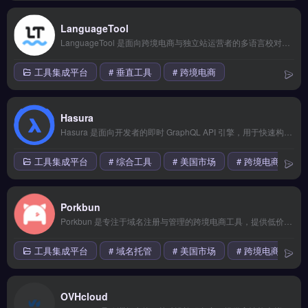
LanguageTool
LanguageTool 是面向跨境电商与独立站运营者的多语言校对与写作辅助工具，支持英语、中文、法语等 25+ 语言语法与拼写检查。核心功能包括实时文本纠错、风格优化建议以及 API 集成，可嵌入 Shopify 后台、邮件营销系统或内容管理系统。适合需要批量处理产品描述、营销文案与客服邮件的品牌方与外贸团队。
工具集成平台
# 垂直工具
# 跨境电商
Hasura
Hasura 是面向开发者的即时 GraphQL API 引擎，用于快速构建和连接数据库与微服务。核心功能包括自动生成 GraphQL API、实时订阅数据变更、细粒度权限控制与远程模式集成。Hasura 适合跨境电商技术团队与独立站开发者，尤其需要为前端应用快速搭建数据接口、减少后端开发工作量。
工具集成平台
# 综合工具
# 美国市场
# 跨境电商
Porkbun
Porkbun 是专注于域名注册与管理的跨境电商工具，提供低价域名、免费隐私保护与简单易用的 DNS 管理面板。核心功能包括批量域名搜索、一键转移、自动续费提醒及 API 集成。适合独立站运营者、品牌出海卖家与外贸 B2B 企业，尤其需要低成本获取优质域名、快速配置解析的团队。查看域名价格与注册指南，点击访问 →
工具集成平台
# 域名托管
# 美国市场
# 跨境电商
OVHcloud