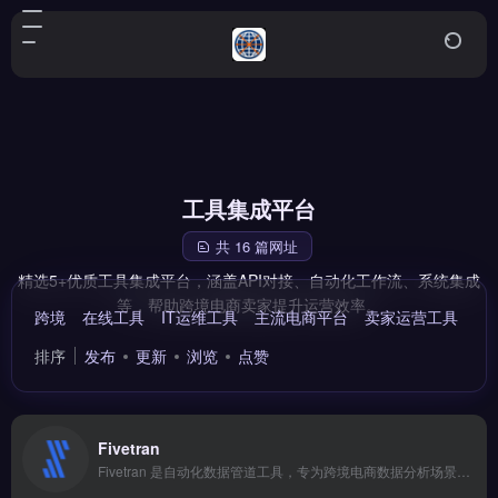
工具集成平台
共 16 篇网址
精选5+优质工具集成平台，涵盖API对接、自动化工作流、系统集成
等，帮助跨境电商卖家提升运营效率。
跨境
在线工具
IT运维工具
主流电商平台
卖家运营工具
跨
排序
发布
更新
浏览
点赞
Fivetran
Fivetran 是自动化数据管道工具，专为跨境电商数据分析场景设计，支持从 Google Ads、Shopify、TikTok 等 300+ 数据源直接同步至数据仓库。核心功能包括零代码连接器配置、增量更新与 Schema 自动迁移，减少手动 ETL 维护。