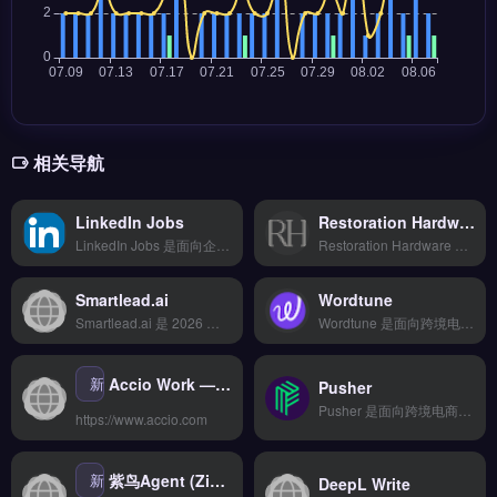
相关导航
LinkedIn Jobs
Restoration Hardware
LinkedIn Jobs 是面向企业的跨境招聘与人才搜索工具，依托全球 10 亿+会员网络，覆盖外贸与品牌出海岗位。核心功能包括职位发布、人才匹配推荐、InMail 直接沟通与候选人筛选。适合跨境电商、独立站运营及外贸 B2B 企业招聘海外销售、物流与营销人才。
Restoration Hardware 是面向跨境卖家与品牌出海的AI驱动本地化运营工具，支持多语言内容生成与智能翻译。核心功能包括多平台数据同步、智能分析报表与自动化工作流，帮助团队高效管理运营流程。它适合需要快速实现品牌本地化、提升多语言内容产出效率的跨境电商与独立站运营者。免费试用 →
Smartlead.ai
Wordtune
Smartlead.ai 是 2026 年增长最猛的 AI 冷邮件营销平台之一，主打「无限邮箱账号 + AI 智能预热 + 多渠道触达」三件套，是 SaaS 创业者、Agency 服务商、跨境 B2B 卖家做 Outbound Marketing 必备工具。
Wordtune 是面向跨境电商与独立站运营者的 AI 写作辅助工具，专注优化英文内容表达。它提供改写、扩写、语气调整与语法纠错功能，支持在浏览器、文档及邮件中直接使用。Wordtune 适合需要撰写产品描述、营销文案或客户邮件的亚马逊卖家与品牌出海团队。帮助非母语用户快速提升英文表达质量，减少沟通成本。免费试用 →
新
Accio Work — 阿里国际AI智能体工作台
Pusher
Pusher 是面向跨境电商与品牌出海的 AI 内容生成与本地化运营工具，支持多语言内容创作、智能翻译与多平台数据同步。核心功能包括自动化工作流、团队协作管理及 API 深度对接，帮助提升运营效率。Pusher 适合需要加速海外市场内容部署的独立站卖家与品牌方。快速了解其本地化方案与定价，立即查看 →
https://www.accio.com
新
紫鸟Agent (Ziniao Agent) — 跨境电商AI自动化运营平台
DeepL Write