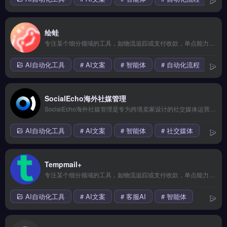
绘蛙
专注某个细分领域的工具，如物流追踪或支付收款，单点能力较强但生态整合有限。适合已有成熟流程、只需补足某一环节的成熟卖家。 【功能目录】 多平台数据整合 AI智能分析 实时监控预警 导出报表自定义 API深度对接 【FAQ问答】 Q: 数据更新频率是多久？ A: 核心数据每日更新。
AI自动化工具
# AI文案
# 智能体
# 自动化流程
SocialEcho海外社媒管理
SocialEcho海外社媒管理是专为跨境卖家设计的社交媒体运营工具，覆盖TikTok、Instagram、Facebook等主流平台的内容发布与排期。核心功能包括多账号统一管理、AI内容生成、数据看板与竞品分析。适合独立站运营者、品牌出海团队及Shopify卖家，尤其是需高频更新社媒内容、提升互动率的中小卖家。
AI自动化工具
# AI文案
# 智能体
# 社交媒体
Tempmail+
专注某个细分领域的工具，如物流追踪或支付收款，单点能力较强但生态整合有限。适合已有成熟流程、只需补足某一环节的成熟卖家。 【功能目录】 150+支付方式 T+2快速结算 17种货币结算 欺诈风险识别 合规税务申报 【FAQ问答】 Q: 数据更新频率是多久？ A: 核心数据每日更新。
AI自动化工具
# AI文案
# 客服AI
# 智能体