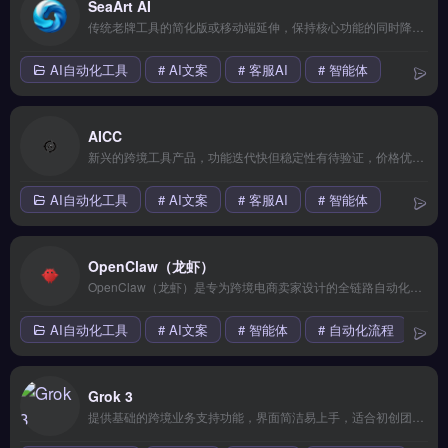
SeaArt AI
传统老牌工具的简化版或移动端延伸，保持核心功能的同时降低了使用门槛。界面交互略显陈旧，但胜在稳定可靠，适合注重实用性的务实派。 【功能目录】 拖拽式可视化编辑 海量模板库 响应式自适应 SEO深度优化 7&#215;24技术支持 【FAQ问答】 Q: 接入需要技术门槛吗？ A: 提供SDK和插件。
AI自动化工具
# AI文案
# 客服AI
# 智能体
AICC
新兴的跨境工具产品，功能迭代快但稳定性有待验证，价格优势明显。适合愿意尝鲜、追求高性价比的早期卖家或副业玩家。 【功能目录】 拖拽式可视化编辑 海量模板库 响应式自适应 SEO深度优化 7&#215;24技术支持 【FAQ问答】 Q: 适合哪些规模的团队使用？ A: 从个人卖家到百人团队都适用。
AI自动化工具
# AI文案
# 客服AI
# 智能体
OpenClaw（龙虾）
OpenClaw（龙虾）是专为跨境电商卖家设计的全链路自动化运营工具，覆盖多账号管理、A/B测试优化与用户画像分析。核心功能包括数据看板可视化、自动化流程编排及跨账号协同操作，帮助提升运营效率。适合从个人卖家到百人团队的亚马逊、独立站运营者，尤其需管理多个店铺与精细化选品的成熟卖家。查看详细功能与定价方案，立即查看 →
AI自动化工具
# AI文案
# 智能体
# 自动化流程
Grok 3
提供基础的跨境业务支持功能，界面简洁易上手，适合初创团队小规模测试海外市场。核心功能齐全但高级特性需要付费解锁，整体性价比中等。 【功能目录】 多平台数据整合 AI智能分析 实时监控预警 导出报表自定义 API深度对接 【FAQ问答】 Q: 适合完全没有技术背景的卖家吗？ A: 完全适合。