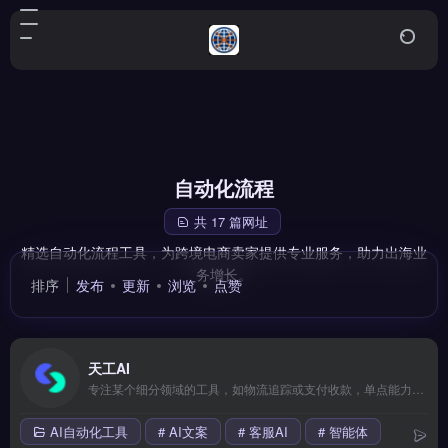
自动化流程
共 17 篇网址
精选自动化流程工具，为跨境电商卖家提供专业服务，助力出海业
务增长。
排序
发布
更新
浏览
点赞
天工AI
专注某个细分领域的工具，如物流追踪或支付收款，单点能力较强但生态整合有限。适合已有成熟流程、只需补足某一环节的成熟卖家。 【功能目录】 智能比价下单 20+物流商对接 轨迹实时追踪 退换货逆向物流 仓储代发服务 【FAQ问答】 Q: 适合哪些规模的团队使用？ A: 从个人卖家到百人团队都适用。
AI自动化工具
# AI文案
# 客服AI
# 智能体