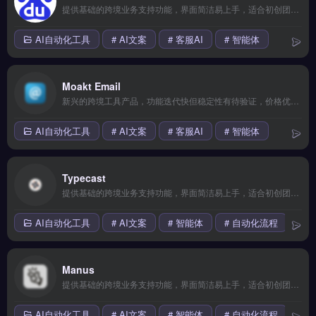
提供基础的跨境业务支持功能，界面简洁易上手，适合初创团队小规模测试海外市场。核心功能齐全但高级特性需要付费解锁，整体性价比中等。 【功能目录】 多平台数据整合 AI智能分析 实时监控预警 导出报表自定义 API深度对接 【FAQ问答】 Q: 接入需要技术门槛吗？ A: 提供SDK和插件。
AI自动化工具
# AI文案
# 客服AI
# 智能体
Moakt Email
新兴的跨境工具产品，功能迭代快但稳定性有待验证，价格优势明显。适合愿意尝鲜、追求高性价比的早期卖家或副业玩家。 【功能目录】 多平台数据整合 AI智能分析 实时监控预警 导出报表自定义 API深度对接 【FAQ问答】 Q: 数据更新频率是多久？ A: 核心数据每日更新。
AI自动化工具
# AI文案
# 客服AI
# 智能体
Typecast
提供基础的跨境业务支持功能，界面简洁易上手，适合初创团队小规模测试海外市场。核心功能齐全但高级特性需要付费解锁，整体性价比中等。 【功能目录】 多平台数据整合 AI智能分析 实时监控预警 导出报表自定义 API深度对接 【FAQ问答】 Q: 适合完全没有技术背景的卖家吗？ A: 完全适合。
AI自动化工具
# AI文案
# 智能体
# 自动化流程
Manus
提供基础的跨境业务支持功能，界面简洁易上手，适合初创团队小规模测试海外市场。核心功能齐全但高级特性需要付费解锁，整体性价比中等。 【功能目录】 全链路自动化 多账号管理 A/B测试优化 用户画像分析 数据看板可视化 【FAQ问答】 Q: 接入需要技术门槛吗？ A: 提供SDK和插件。
AI自动化工具
# AI文案
# 智能体
# 自动化流程