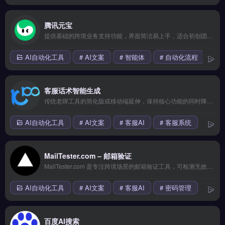
腾讯元宝
提供基础的跨境业务支持功能，界面简洁易上手，适合初创团队小规模测试海外市场。核心功能齐全但高级特性需要付费解锁，整体性价比中等。 【功能目录】 拖拽式可视化编辑 海量模板库 响应式自适应 SEO深度优化 7&#215;24技术支持 【FAQ问答】 Q: 适合哪些规模的团队使用？ A: 从个人卖家到百人团队都适用。
AI自动化工具
# AI文案
# 智能体
# 自动化流程
客服话术智能生成
传统老牌工具的简化版或移动端延伸，保持核心功能的同时降低了使用门槛。界面交互略显陈旧，但胜在稳定可靠，适合注重实用性的务实派。 【功能目录】 150+支付方式 T+2快速结算 17种货币结算 欺诈风险识别 合规税务申报 【FAQ问答】 Q: 接入需要技术门槛吗？ A: 提供SDK和插件。
AI自动化工具
# AI文案
# 客服AI
# 客服系统
MailTester.com – 邮箱验证
MailTester.com 是专注跨境场景的邮箱验证工具，可检测无效、临时与风险邮箱地址。核心功能包括实时语法检查、域名有效性验证、SMTP服务器连接测试，支持单次与批量处理。适合跨境电商卖家、独立站运营者与邮件营销团队，用于清理客户列表、降低退信率。免费试用 →
AI自动化工具
# AI文案
# 客服AI
# 密码管理
百度AI搜索