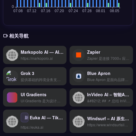
相关导航
Markopolo AI — AI购物车挽回与客户互动自动化平台
Zapier
https://markopolo.ai
Zapier 是连接 7000+ 应用的无代码自动化工具，帮助跨境卖家与独立站运营者将 Shopify、WooCommerce、邮件营销、支付系统等串联成自动工作流。核心功能包括多步 Zaps 触发器、条件分支逻辑与数据过滤，无需编程即可实现订单同步、客户标签更新与库存预警。
Grok 3
Blue Apron
提供基础的跨境业务支持功能，界面简洁易上手，适合初创团队小规模测试海外市场。核心功能齐全但高级特性需要付费解锁，整体性价比中等。 【功能目录】 多平台数据整合 AI智能分析 实时监控预警 导出报表自定义 API深度对接 【FAQ问答】 Q: 适合完全没有技术背景的卖家吗？ A: 完全适合。
Blue Apron 是面向品牌出海的AI多语言内容生成工具，专注于智能翻译与本地化运营。核心功能包括可视化操作界面、一键批量处理多语言内容、智能推荐引擎优化本地化策略。适合跨境电商卖家、独立站运营者及品牌方，尤其需要高效实现多市场内容适配的团队。通过自动化流程降低翻译成本、提升本地化效率，免费试用 →
UI Gradients
InVideo AI – 智能AI视频生成工具 | 快速制作营销视频
UI Gradients 是为设计师和开发者提供渐变配色灵感的免费在线工具，收录上百组精选渐变方案。它支持一键复制 CSS 代码、十六进制色值，并提供渐变方向预览与随机生成功能。适合独立站运营者、品牌出海视觉设计师及 Shopify 店铺装修人员快速获取配色灵感。无需注册即可直接使用，点击访问 →
&#8212; ## 📌 总结 InVideo AI &#8211; 智能AI视频生成工具 | 快速制作营销视频 是跨境电商和AI工具领域的重要选择之一。无论您是独立创业者、中小企业还是大型企业，选择合适的工具对于业务增长至关重要。
新
Euka AI — TikTok Shop联盟营销自动化与达人管理平台
Windsurf – AI 原生 IDE 新势力 Codeium 旗舰升级 | 高返佣AI工具
https://www.windsurfaiidecodeiumai.com
https://euka.ai