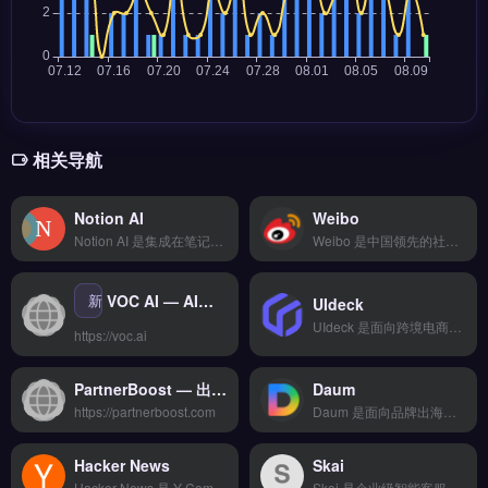
相关导航
Notion AI
Weibo
Notion AI 是集成在笔记与项目管理平台中的智能写作助手，适用于跨境电商团队的内容协作与知识管理。核心功能包括自动生成产品描述、优化营销文案、快速总结会议记录与文档要点。适合独立站运营者、外贸团队与内容创作者，尤其需要高效处理多语言文案与内部协作的团队。通过 AI 辅助提升内容产出效率，免费试用 →
Weibo 是中国领先的社交媒体营销平台，适用于品牌出海与跨境电商的本地化推广。核心功能包括话题热搜运营、KOL/KOC内容合作、粉丝头条精准投放及实时舆情监测。适合面向中国消费者或海外华人市场的品牌方、外贸B2B企业及独立站运营者。通过社交互动提升品牌声量并驱动转化，立即查看 →
新
VOC AI — AI客户体验分析与客服自动化平台
UIdeck
UIdeck 是面向跨境电商与独立站运营者的AI内容生成工具，支持多语言智能翻译与品牌本地化内容创作。核心功能包括可视化操作界面、一键批量处理多语种文案、智能推荐引擎优化营销素材。适合需要快速适配海外市场、降低翻译成本的中小跨境卖家与独立站运营者。通过简化多语言内容生产流程提升运营效率，免费试用 →
https://voc.ai
PartnerBoost — 出海品牌联盟营销与达人合作管理平台
Daum
https://partnerboost.com
Daum 是面向品牌出海的AI多语言内容生成与智能翻译工具，专为电商本地化运营设计。核心功能包括可视化操作界面、一键批量处理多语种文案、智能推荐引擎优化本地化表达。Daum适合跨境电商卖家、独立站运营者及外贸B2B团队，尤其需高效生成目标市场内容的品牌方。快速实现多语言内容适配与本地化，免费试用 →
Hacker News
Skai
Hacker News 是 Y Combinator 旗下以科技创业与产品讨论为核心的社区平台，并非跨境电商工具。它提供热门技术文章聚合、用户评论投票与项目展示功能，适合独立站运营者、品牌出海从业者获取前沿营销思路与工具推荐。通过参与高质量讨论，可发现选品灵感、技术解决方案与行业趋势。点击访问 →
Skai 是企业级智能客服系统，专为多渠道客户沟通场景设计。核心功能包括智能机器人自动应答、全渠道消息统一管理以及客户服务数据分析。Skai 适合跨境电商、独立站及品牌出海企业，特别是需要提升客服效率、优化客户体验的运营团队。功能覆盖云端存储与安全加密传输，立即查看 →