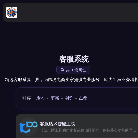
客服系统
共 3 篇网址
精选客服系统工具，为跨境电商卖家提供专业服务，助力出海业务增
排序
发布
更新
浏览
点赞
客服话术智能生成
传统老牌工具的简化版或移动端延伸，保持核心功能的同时降低了使用门槛。界面交互略显陈旧，但胜在稳定可靠，适合注重实用性的务实派。 【功能目录】 150+支付方式 T+2快速结算 17种货币结算 欺诈风险识别 合规税务申报 【FAQ问答】 Q: 接入需要技术门槛吗？ A: 提供SDK和插件。