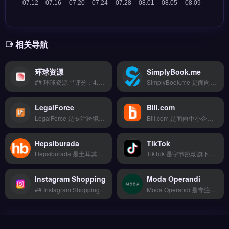
相关导航
环球资源
SimplyBook.me
## 环球资源 **评分：4.2/5.0 ⭐⭐⭐⭐☆** ### 工具简介 为跨境团队量身定制的营销自动化工具，从邮件序列、社媒发帖到广告投放，全部自动化运行。支持TikTok Shop、亚马逊、独立站多平台对接。 ### 核心功能 全链路自动化 多账号管理 A/B测试优化 用户画像分析 数据看板可视化
SimplyBook.me 是面向服务型商家的在线预约与客户管理系统，支持跨境服务商与独立站运营者。核心功能包括自定义预约表单、多时区自动调度、在线支付集成及视频会议链接生成。适合提供咨询、课程或本地服务的跨境电商卖家与品牌方，尤其需管理国际客户预约时间的团队。简化预约流程，减少客户流失，免费试用 →
LegalForce
Bill.com
LegalForce 是专注跨境电商与品牌出海的营销自动化工具，支持邮件序列、社媒发帖与广告投放的自动化运行。核心功能包括可视化操作界面、一键批量处理与智能推荐引擎，兼容多语言环境。适合独立站卖家、外贸B2B团队及品牌方，用于提升营销效率与客户触达精准度。完整功能演示与定价方案，立即查看 →
Bill.com 是面向中小企业的云端应付账款与应收账款自动化平台，专注优化跨境贸易中的账单管理与支付流程。它支持电子发票审批、批量付款调度及与 QuickBooks、Xero 等会计软件同步。适合外贸 B2B 企业、跨境电商卖家，尤其是需要简化国际供应商付款与对账的团队。支持多币种结算与合规审计追踪，免费试用 →
Hepsiburada
TikTok
Hepsiburada 是土耳其领先的跨境电商平台，专注为卖家提供本地化销售与物流履约服务。核心功能包括智能比价下单、20+物流商对接、轨迹实时追踪、退换货逆向物流及仓储代发。Hepsiburada 适合计划进入土耳其市场、拓展中东欧地区的亚马逊卖家与品牌方。平台提供完整的入驻指南与运营支持，立即查看 →
TikTok 是字节跳动旗下的全球短视频社交平台，覆盖 150+ 国家与地区，支持 75 种语言，月活用户超 10 亿。核心功能包括短视频创作与分发、直播带货、品牌挑战赛及广告投放系统，为商家提供精准流量触达。TikTok 适合跨境电商卖家、独立站运营者及品牌方，尤其是面向欧美、东南亚市场的出海企业。
Instagram Shopping
Moda Operandi
## Instagram Shopping **评分：4.2/5.0 ⭐⭐⭐⭐☆** ### 工具简介 跨境电商从业者搭建独立站的首选工具，提供拖拽式编辑器配合海量行业模板，新手3分钟即可上线专业店铺。支持SEO优化插件深度集成。
Moda Operandi 是专注奢侈品与设计师品牌的电商平台，提供当季秀场款预售与经典款即时购买服务。核心功能包括设计师合作独家发售、个人造型顾问推荐以及全球直邮配送。Moda Operandi 适合追求高端时尚的跨境买家与品牌方，尤其需要提前锁定限量单品的消费者。完整品牌目录与最新系列浏览，立即查看 →