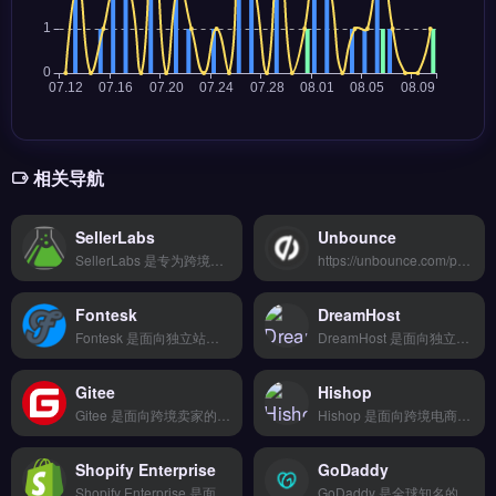
相关导航
SellerLabs
Unbounce
SellerLabs 是专为跨境电商卖家设计的独立站搭建与管理工具，支持多平台商品同步与全球物流配送。核心功能包括丰富模板快速建站、云端数据备份、移动端适配及第三方应用集成。适合独立站新手与中小卖家，尤其是需要快速上线、简化运营流程的亚马逊或Shopify卖家。完整功能演示与建站方案对比，立即查看 →
https://unbounce.com/product/affiliate/
Fontesk
DreamHost
Fontesk 是面向独立站与品牌出海的免费商用字体库，收录 3000+ 开源字体，支持按分类、样式、许可证快速筛选。核心功能包括字体预览、一键下载及 Webfont 嵌入代码生成，无需注册即可使用。适合跨境电商卖家、Shopify 与 WooCommerce 运营者，用于优化产品页面与品牌视觉。
DreamHost 是面向独立站与外贸企业的托管服务商，提供高速 WordPress 主机与云服务器方案。核心功能包括一键安装、免费 SSL 证书、99.9% 正常运行保障及 24/7 技术支持。DreamHost 适合跨境电商卖家、Shopify 及 WooCommerce 用户。
Gitee
Hishop
Gitee 是面向跨境卖家的独立站搭建工具，支持多平台商品同步与全球物流配送。核心功能包括可视化拖拽建站、一键批量处理订单、以及智能推荐引擎优化转化。适合 Shopify 新手卖家与中小型品牌方，尤其需要快速上线多语言独立站的团队。提供丰富模板与 7×24 小时客服支持。免费试用 →
Hishop 是面向跨境电商卖家的独立站建站工具，提供拖拽式编辑器和适配移动端的行业模板，无需编程即可搭建专业店铺。核心功能包括云端存储备份、第三方支付与物流集成、SSL安全加密传输。Hishop适合从零起步的独立站卖家与外贸B2B团队，尤其需要快速上线且降低技术门槛的用户。免费试用 →
Shopify Enterprise
GoDaddy
Shopify Enterprise 是面向高流量、高订单量的跨境电商独立站解决方案，支持全球 50+ 市场与多语言多币种销售。核心功能包括云端存储备份、移动端适配、第三方应用集成及专属客服支持。适合月销超百万的亚马逊卖家、品牌方与大型独立站运营者。企业级安全加密与全球物流配送能力，帮助品牌稳定扩张。免费试用 →
GoDaddy 是全球知名的域名注册与网站托管服务商，提供从域名购买、虚拟主机到企业邮箱的一站式建站基础服务。核心功能包括域名管理、SSL证书安装、WordPress主机以及在线商店搭建。适合独立站新手、个人创业者与小型跨境电商团队，尤其是需要快速上线品牌官网的卖家。域名查询与建站套餐对比，立即查看 →