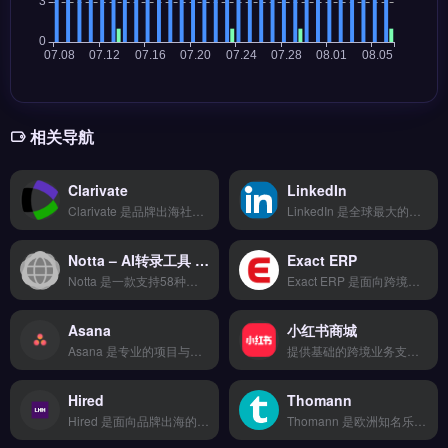
相关导航
Clarivate
LinkedIn
Clarivate 是品牌出海社交媒体内容规划与发布工具，覆盖 TikTok、Instagram、Facebook 等多平台。核心功能包括热门话题追踪、竞品动态监控、多账号统一管理与 A/B 测试优化。适合跨境电商卖家、独立站运营者及品牌方，需提升海外社媒内容效率与受众互动率。免费试用 →
LinkedIn 是全球最大的职业社交平台，适用于跨境电商从业者拓展海外人脉与B2B客户开发。核心功能包括企业主页展示、InMail精准触达以及行业小组互动，支持广告投放与人才招聘。LinkedIn适合外贸B2B企业、品牌出海团队与独立站运营者，用于建立行业权威形象并获取高质量询盘。完整运营指南与获客策略，立即查看 →
Notta – AI转录工具 | 高返佣AI工具
Exact ERP
Notta 是一款支持58种语言的AI转录和摘要工具，被超过200万用户信赖使用。它能够将会议、访谈、播客和视频自动转换为可编辑的文字稿，支持实时转录和录音后转录两种模式。Notta以其高准确率和多语言支持，成为跨境电商卖家、采访记者和国际商务人士的首选工具。
Exact ERP 是面向跨境电商与外贸企业的云端企业资源计划系统，覆盖财务、库存与订单管理。核心功能包括多平台数据同步、自动化工作流与智能分析报表，支持 API 深度对接。适合中大型跨境卖家与独立站运营团队，需整合采购、仓储与财务流程的品牌方。完整功能模块与实施案例，立即查看 →
Asana
小红书商城
Asana 是专业的项目与任务管理工具，适用于跨境电商团队与独立站运营的协作场景。核心功能包括任务分配与进度追踪、自动化工作流设置、项目时间线规划与跨部门沟通。Asana 适合需要管理选品、营销活动、物流协调等多线程工作的跨境卖家与品牌运营团队。清晰追踪每项任务节点，提升团队执行效率，立即查看 →
提供基础的跨境业务支持功能，界面简洁易上手，适合初创团队小规模测试海外市场。核心功能齐全但高级特性需要付费解锁，整体性价比中等。 【功能目录】 拖拽式可视化编辑 海量模板库 响应式自适应 SEO深度优化 7&#215;24技术支持 【FAQ问答】 Q: 数据更新频率是多久？ A: 核心数据每日更新。
Hired
Thomann
Hired 是面向品牌出海的多语言内容生成与智能翻译工具，帮助卖家快速完成产品描述、营销文案的本地化适配。核心功能包括实时监控预警、自定义报表与批量操作支持，提升多站点运营效率。Hired 适合跨境电商卖家与独立站运营团队，尤其需要管理多语言店铺、降低人工翻译成本的企业。完整功能演示与定价方案，立即查看 →
Thomann 是欧洲知名乐器与音响设备零售商，提供面向跨境电商的独立站搭建与仓储代发服务。核心功能包括智能比价下单、20+物流商对接、轨迹实时追踪与退换货逆向物流。适合从事乐器、音频设备品类的独立站卖家与品牌出海团队，尤其需要欧洲本地仓储与代发服务的企业。完整功能演示与入驻流程，立即查看 →