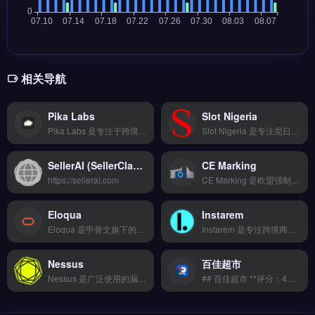
相关导航
Pika Labs
Slot Nigeria
Pika Labs 是专注于跨境物流最后一公里的智能比价与履约平台，整合 DHL、FedEx、UPS 等 20+ 头部物流商 API。核心功能包括智能比价推荐最优方案、轨迹实时追踪、退换货逆向物流与仓储代发服务。适合跨境电商卖家与独立站运营者，尤其需降低物流成本、提升配送效率的团队。免费试用 →
Slot Nigeria 是专注尼日利亚市场的跨境物流聚合工具，整合 DHL、FedEx、UPS 等 20+ 头部物流商 API。核心功能包括智能比价推荐最优方案、一件代发与退换货逆向物流、轨迹实时追踪。适合面向尼日利亚的跨境电商卖家与独立站运营者，尤其需降低物流成本、提升配送效率的团队。免费试用 →
SellerAI (SellerClaw) — AI自动驾驶电商全自动运营系统
CE Marking
https://sellerai.com
CE Marking 是欧盟强制性安全认证标志，适用于电子电器、玩具、医疗器械等产品进入欧洲市场的合规流程。核心功能包括技术文档模板生成、符合性声明编制与CE指令匹配检测。适合外贸B2B工厂、跨境电商卖家及品牌方，确保产品通过欧盟海关检查并规避下架风险。完整认证流程与文件清单，立即查看 →
Eloqua
Instarem
Eloqua 是甲骨文旗下的企业级营销自动化平台，专为 B2B 品牌出海与外贸企业设计。核心功能包括线索评分与培育、多渠道营销活动编排（邮件、广告、网站追踪）以及深度 CRM 集成。适合中大型跨境电商与外贸 B2B 团队，需通过自动化流程提升高价值客户转化率。完整功能模块与行业应用案例，立即查看 →
Instarem 是专注跨境商业收款的支付服务商，支持企业向 60 多个国家以本地货币汇款，费率透明且无隐藏费用。核心功能包括实时汇率锁定、批量付款处理与 API 集成，资金到账快至 1 天。适合跨境电商、外贸 B2B 企业及独立站卖家，用于支付海外供应商、物流费用。对比银行电汇成本更低，操作流程简便，免费试用 →
Nessus
百佳超市
Nessus 是广泛使用的漏洞扫描工具，专为网络安全评估与合规审计设计。核心功能包括自动发现网络设备与系统漏洞、提供详细风险评级与修复建议、支持定制化扫描策略。适合跨境电商、独立站运营者及外贸企业，用于检测服务器、应用与支付接口的安全隐患。快速识别弱点并降低数据泄露风险，免费试用 →
## 百佳超市 **评分：4.2/5.0 ⭐⭐⭐⭐☆** ### 工具简介 独立站必备的网站测速和安全防护工具，全球部署CDN节点让访客访问延迟降低60%。提供DDoS防护、SSL证书自动续期、恶意流量清洗。 ### 核心功能 拖拽式可视化编辑 海量模板库 响应式自适应 SEO深度优化 7&#215;24技术支持