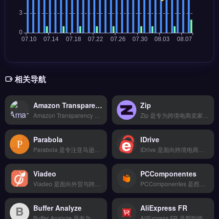
相关导航
Amazon Transparency
Zip
Amazon Transparency 是亚马逊官方推出的商品防伪与品牌保护服务，为每件商品生成唯一二维码标签。核心功能包括标签追踪、消费者扫码验证真伪、自动拦截未授权跟卖。适合亚马逊品牌备案卖家与品牌方，尤其需应对跟卖与假货问题的产品线。接入后有效降低退货率与投诉风险，完整注册流程与费用说明，立即查看 →
Zip 是专为跨境电商卖家设计的SEO与竞品分析工具，覆盖关键词研究、站点审计和反向链接分析。核心功能包括云端存储备份、移动端适配及安全加密传输。适合亚马逊卖家、独立站运营者及外贸B2B团队，需要数据驱动优化营销策略。完整功能演示与定价方案对比，立即查看 →
Parabola
IDrive
Parabola 是专注亚马逊卖家的选品与竞品分析工具，覆盖全球 10 大市场实时销售数据。核心功能包括 AI 预测爆款趋势、BSR 排名监控与关键词反查，帮助卖家快速定位潜力产品。适合亚马逊卖家、选品团队及品牌方，尤其需要数据驱动选品决策的运营者。完整功能演示与定价方案，立即查看 →
IDrive 是面向跨境电商与独立站卖家的物流仓储管理工具，整合多家物流商资源，支持智能比价与批量发货。核心功能包括可视化操作界面、一键批量处理订单、智能推荐最优物流方案。适合需要简化跨境物流流程、降低运费成本的中小卖家与外贸团队。覆盖多语言与 7×24 小时服务，免费试用 →
Viadeo
PCComponentes
Viadeo 是面向外贸与跨境电商企业的客户关系管理平台，整合联系人管理、商机追踪与邮件营销功能。核心功能包括批量导入导出客户数据、自定义报表分析以及权限分级管理，帮助企业高效跟进潜在客户。Viadeo 适合外贸 B2B 团队与品牌出海运营者，尤其是需要系统化维护海外客户关系的企业。完整功能介绍与注册流程，立即查看 →
PCComponentes 是西班牙领先的电子产品与组件在线零售平台，专注跨境卖家拓展南欧市场。核心功能包括本地化仓储物流、多语言客服支持以及实时库存与价格同步。适合亚马逊卖家、独立站运营者及品牌方，尤其需进入西班牙及葡萄牙市场的团队。完整入驻流程与本地化运营指南，立即查看 →
Buffer Analyze
AliExpress FR
Buffer Analyze 是专为跨境电商与独立站卖家设计的社交媒体分析工具，集成内容排期、多平台数据看板与受众洞察功能。它支持一键对比 Instagram、TikTok 等平台表现，并生成可导出报告。适合需要优化内容策略、提升互动率的品牌运营团队。通过可视化界面快速定位高转化内容，免费试用 →
AliExpress FR 是帮助跨境卖家快速搭建独立站的建站工具，支持多平台数据同步与全球物流配送。核心功能包括智能分析报表、自动化工作流和团队协作管理，API深度对接提升运营效率。适合新手卖家与中小型跨境电商团队，无需技术背景即可快速上手。免费试用 →