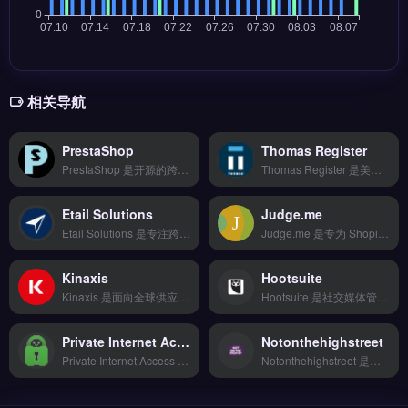
相关导航
PrestaShop
Thomas Register
PrestaShop 是开源的跨境电商独立站建站系统，支持多语言、多货币与多店铺管理，覆盖全球 200 多个国家。核心功能包括商品目录管理、支付网关集成、物流模块扩展与 SEO 优化。适合中小型跨境卖家与品牌方，尤其是需要低成本搭建自有电商平台、摆脱平台依赖的独立站运营者。完整功能列表与模板市场，立即查看 →
Thomas Register 是美国历史悠久的工业品供应商目录平台，覆盖北美制造与分销企业的产品与公司信息。核心功能包括按产品类别搜索供应商、查看公司资质与认证文件、获取技术图纸与规格参数。适合外贸 B2B 企业、采购商与跨境卖家寻找北美工业品货源与代工合作。免费试用 →
Etail Solutions
Judge.me
Etail Solutions 是专注跨境电商的物流仓储管理工具，整合多家物流商实现智能比价与批量发货。核心功能包括多平台数据同步、自动化工作流和智能分析报表，支持 API 深度对接。适合亚马逊、Shopify 卖家及外贸 B2B 团队，尤其需优化物流成本与发货效率的运营者。完整功能演示与定价方案，立即查看 →
Judge.me 是专为 Shopify 独立站设计的评论与评分应用，帮助卖家在店铺内高效收集并展示客户评价。核心功能包括自动发送评论邀请邮件、支持图片与视频评论展示、以及将评论同步至 Google Shopping 广告。Judge.me 适合希望提升产品信任度与转化率的独立站运营者与品牌方。免费试用 →
Kinaxis
Hootsuite
Kinaxis 是面向全球供应链的端到端编排平台，专为跨境电商与品牌出海的复杂物流场景设计。其核心功能包括实时需求感知、库存可视化与多节点协同规划，支持亚马逊、独立站等渠道的订单履行优化。Kinaxis 适合中大型外贸 B2B 企业及多仓运营的独立站卖家，需提升库存周转与物流响应速度。功能详情与定价方案，立即查看 →
Hootsuite 是社交媒体管理与内容排程工具，支持在单一面板管理多个平台账号。核心功能包括定时发布内容、跨平台互动监控、以及基础数据分析报告生成。Hootsuite 适合独立站运营者与品牌出海团队，尤其是需要统一管理多个社交账号、提升内容发布效率的跨境卖家。免费试用 →
Private Internet Access
Notonthehighstreet
Private Internet Access 是面向跨境卖家的网络安全工具，提供高强度加密与全球服务器节点。核心功能包括无日志政策、自动杀开关与多协议支持，保障远程办公与数据安全。适合需频繁访问海外电商平台、管理独立站后台的跨境电商运营者与外贸团队。隐私保护与稳定连接方案，立即查看 →
Notonthehighstreet 是英国知名的原创设计礼品与家居用品电商平台，专注连接独立设计师与消费者。核心功能包括精选设计师入驻、个性化定制商品、节日礼品分类与品牌故事展示。适合希望进入英国中高端市场、提升品牌调性的跨境电商卖家与独立设计师。平台佣金结构与入驻审核标准详解，点击访问 →