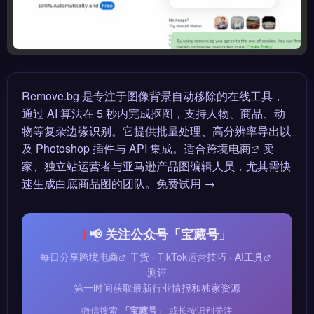
Remove.bg 是专注于图像背景自动移除的在线工具，
通过 AI 算法在 5 秒内完成抠图，支持人物、商品、动
物等复杂边缘识别。它提供批量处理、高分辨率导出以
及 Photoshop 插件与 API 集成。适合
跨境电商
卖
家、独立站运营者与亚马逊产品图编辑人员，尤其需快
速生成白底商品图的团队。免费试用 →
📢 关注公众号「宝藏号」
每日分享
跨境电商
干货 · TikTok运营技巧 ·
AI工具
测评
第一时间获取最新行业情报和独家资源
微信搜索
「宝藏号」
或长按识别关注