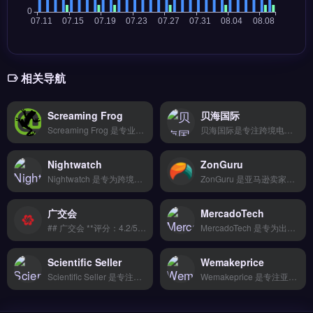
相关导航
Screaming Frog
贝海国际
Screaming Frog 是专业的网站爬虫与SEO审计工具，专为深度技术优化设计。它可抓取网站URL、分析页面标题与元描述、检测断链与重定向，并生成结构化数据报告。适合独立站运营者、跨境电商SEO专员与外贸B2B团队，需系统排查网站技术问题以提升搜索排名。免费试用 →
贝海国际是专注跨境电商与独立站的网站测速及安全防护工具，全球部署CDN节点可显著降低访问延迟。核心功能包括DDoS防护、SSL证书自动续期与恶意流量清洗，保障站点稳定运行。适合独立站运营者、Shopify卖家及外贸B2B企业，尤其需提升海外用户访问体验与网站安全性的品牌方。立即查看 →
Nightwatch
ZonGuru
Nightwatch 是专为跨境电商与独立站设计的 SEO 排名追踪工具，覆盖 Google、Yahoo、Bing 等主流搜索引擎。核心功能包括关键词排名每日更新、竞争对手排名对比、本地化搜索结果监控与自动报告生成。
ZonGuru 是亚马逊卖家专用的选品与运营优化工具，覆盖产品研究、关键词追踪与 Listing 优化场景。核心功能包括产品数据库筛选、历史销售数据反查、关键词排名监控与竞品分析。ZonGuru 适合亚马逊 FBA 卖家与品牌方，尤其是需要精细化选品、降低试错成本的中小卖家。免费试用 →
广交会
MercadoTech
## 广交会 **评分：4.2/5.0 ⭐⭐⭐⭐☆** ### 工具简介 独立站必备的网站测速和安全防护工具，全球部署CDN节点让访客访问延迟降低60%。提供DDoS防护、SSL证书自动续期、恶意流量清洗。 ### 核心功能 多平台数据整合 AI智能分析 实时监控预警 导出报表自定义 API深度对接
MercadoTech 是专为出海品牌设计的海外社交媒体内容规划工具，覆盖 TikTok、Instagram、Facebook 多平台发布与时间智能推荐。核心功能包括热门话题追踪、竞品动态监控及多账号统一管理。适合跨境电商卖家与品牌方，尤其是需要提升社媒内容效率的独立站运营者。免费试用 →
Scientific Seller
Wemakeprice
Scientific Seller 是专注海外市场数据分析的选品工具，整合 Google、社交媒体与竞品情报等多维度数据源。核心功能包括 AI 关键词挖掘、用户画像分析与数据看板可视化，辅助卖家识别高转化产品方向。适合中小跨境电商卖家与亚马逊运营者，尤其需低成本获取企业级数据洞察的团队。免费试用 →
Wemakeprice 是专注亚马逊卖家的选品与竞品分析工具，覆盖全球十大市场实时销售数据。核心功能包括AI预测爆款趋势、BSR排名监控与关键词反查，帮助卖家快速定位潜力商品。适合亚马逊卖家及品牌出海团队，尤其需要数据驱动选品决策的运营者。完整功能演示与定价方案，立即查看 →