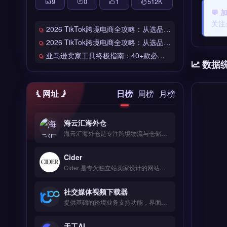
9
0
1
512
K
💬
关注
2026 TikTok跨境电商全攻略：从选品到爆单的完整工具链
2026 TikTok跨境电商全攻略：从选品到爆单的完整工具链
亚马逊卖家工具终极指南：40+款必备工具全链路解析
数据
网址
日榜
周榜
月榜
海云汇海外仓
海云汇海外仓是专注跨境物流与仓储代发的服务商，对接20+物流商实现智能比价与一键下单。核心功能包括实时轨迹追踪、退换货逆向物流处理及仓储代发服务，帮助卖家降低物流成本。适合亚马逊、独立站及Shopify卖家，尤其是需要多仓协同发货与高效退换货管理的跨境电商团队。完整物流商列表与报价方案，立即查看 →
Cider
Cider 是专为独立站卖家设计的网站测速与安全防护工具，全球部署 CDN 节点可显著降低访客访问延迟。核心功能包括 DDoS 防护、SSL 证书自动续期以及恶意流量清洗，保障网站稳定运行。适合跨境电商独立站运营者与品牌方，尤其关注网站加载速度与安全性的用户。提升用户体验与转化率，免费试用 →
社交媒体视频下载器
提供基础的跨境业务支持功能，界面简洁易上手，适合初创团队小规模测试海外市场。核心功能齐全但高级特性需要付费解锁，整体性价比中等。 【功能目录】 智能比价下单 20+物流商对接 轨迹实时追踪 退换货逆向物流 仓储代发服务 【FAQ问答】 Q: 适合完全没有技术背景的卖家吗？ A: 完全适合。
天工AI