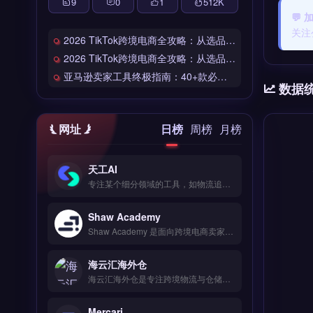
9
0
1
512
K
💬 
关注
2026 TikTok跨境电商全攻略：从选品到爆单的完整工具链
2026 TikTok跨境电商全攻略：从选品到爆单的完整工具链
亚马逊卖家工具终极指南：40+款必备工具全链路解析
数据
网址
日榜
周榜
月榜
天工AI
专注某个细分领域的工具，如物流追踪或支付收款，单点能力较强但生态整合有限。适合已有成熟流程、只需补足某一环节的成熟卖家。 【功能目录】 智能比价下单 20+物流商对接 轨迹实时追踪 退换货逆向物流 仓储代发服务 【FAQ问答】 Q: 适合哪些规模的团队使用？ A: 从个人卖家到百人团队都适用。
Shaw Academy
Shaw Academy 是面向跨境电商卖家的在线技能培训平台，提供数字营销、电商运营与独立站搭建等实战课程。核心功能包括 Shopify 与亚马逊运营课程、社交媒体广告策略、数据分析与选品技巧。适合希望系统提升品牌出海能力的中小卖家与独立站运营者。课程内容覆盖广告投放、转化率优化与物流成本控制。立即查看 →
海云汇海外仓
海云汇海外仓是专注跨境物流与仓储代发的服务商，对接20+物流商实现智能比价与一键下单。核心功能包括实时轨迹追踪、退换货逆向物流处理及仓储代发服务，帮助卖家降低物流成本。适合亚马逊、独立站及Shopify卖家，尤其是需要多仓协同发货与高效退换货管理的跨境电商团队。完整物流商列表与报价方案，立即查看 →
Mercari