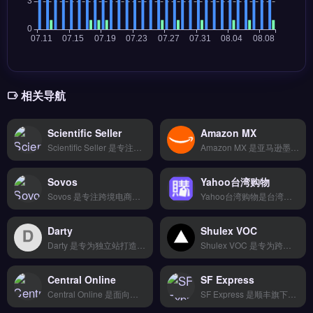
相关导航
Scientific Seller
Amazon MX
Scientific Seller 是专注海外市场数据分析的选品工具，整合 Google、社交媒体与竞品情报等多维度数据源。核心功能包括 AI 关键词挖掘、用户画像分析与数据看板可视化，辅助卖家识别高转化产品方向。适合中小跨境电商卖家与亚马逊运营者，尤其需低成本获取企业级数据洞察的团队。免费试用 →
Amazon MX 是亚马逊墨西哥站点的卖家运营工具，专注本地化选品、库存管理与物流配送。核心功能包括墨西哥市场趋势分析、FBA 与自发货流程优化、税务合规指导。适合面向墨西哥市场的亚马逊卖家，尤其是需应对当地清关与税务挑战的跨境团队。降低运营复杂度，快速拓展拉美市场，立即查看 →
Sovos
Yahoo台湾购物
Sovos 是专注跨境电商税务合规的自动化管理平台，覆盖销售税、增值税与数字服务税申报。核心功能包括全球税率引擎、自动化申报文件生成、以及多国税务审计响应支持。Sovos 适合亚马逊、独立站及外贸 B2B 卖家，尤其需处理多国税务合规的成熟团队。完整合规方案与费率详情，立即查看 →
Yahoo台湾购物是台湾地区领先的综合性电商平台，整合购物中心、拍卖与超级商城三大频道，覆盖3C电子、美妆、家居等品类。核心功能包括卖家后台管理、促销活动设定与跨平台商品同步。适合瞄准台湾市场的跨境电商卖家与品牌方，尤其需借助本地流量池拓展订单的商家。完整入驻流程与运营指南，立即查看 →
Darty
Shulex VOC
Darty 是专为独立站打造的网站测速与安全防护工具，通过全球 CDN 节点将访客访问延迟降低 60%。核心功能包括 DDoS 防护、SSL 证书自动续期、恶意流量清洗，保障网站稳定运行。适合跨境电商独立站运营者与中小卖家，尤其关注页面加载速度与站点安全。完整功能演示与套餐对比，立即查看 →
Shulex VOC 是专为跨境电商卖家设计的用户评论分析工具，通过AI技术深度挖掘亚马逊、TikTok等平台的客户反馈。核心功能包括情感分析、关键词提取和竞品洞察，帮助卖家快速识别产品改进点与市场趋势。适合亚马逊卖家、独立站运营者及品牌方，尤其是需要从海量评论中提炼选品与优化策略的团队。免费试用 →
Central Online
SF Express
Central Online 是面向跨境电商卖家的物流与仓储管理工具，集成智能比价下单、20+物流商对接及轨迹实时追踪功能。它支持退换货逆向物流与仓储代发服务，帮助卖家高效处理从发货到售后的全流程。适合初创团队及中小规模卖家，尤其需要小批量测试海外市场、控制物流成本的亚马逊与独立站运营者。提供14天全功能免费试用 →
SF Express 是顺丰旗下的国际物流服务，覆盖全球 60 多个国家与地区，提供空运、海运与陆运的跨境包裹配送。核心功能包括门到门派送、清关代理、实时轨迹追踪以及多平台物流对接。适合跨境电商卖家、独立站运营者与外贸 B2B 企业，尤其是需要高时效、稳定物流体验的品牌出海商家。完整国际运费报价与时效查询，立即查看 →