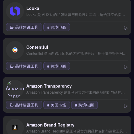
Looka
Looka 是 AI 驱动的品牌标识与视觉设计工具，适合独立站卖家与品牌出海团队快速生成 Logo 及配套视觉物料。它通过输入品牌名称与行业偏好，自动生成多风格 Logo 方案，并提供名片、社交媒体模板等品牌套件。Looka 适合缺乏设计资源的跨境电商卖家与初创品牌，无需设计经验即可完成基础品牌形象搭建。免费试用 →
品牌建设工具
# 跨境电商
Contentful
Contentful 是面向跨境团队的内容管理平台，用于集中管理网站、App与社媒渠道的营销内容。它支持可视化编辑、多语言内容编排与API驱动的内容分发，可对接Shopify、TikTok等平台。适合独立站运营者与品牌出海团队，需统一管理多市场内容、提升发布效率的卖家。免费试用 →
品牌建设工具
# 跨境电商
Amazon Transparency
Amazon Transparency 是亚马逊官方推出的商品防伪与品牌保护服务，为每件商品生成唯一二维码标签。核心功能包括标签追踪、消费者扫码验证真伪、自动拦截未授权跟卖。适合亚马逊品牌备案卖家与品牌方，尤其需应对跟卖与假货问题的产品线。接入后有效降低退货率与投诉风险，完整注册流程与费用说明，立即查看 →
品牌建设工具
# 美国市场
# 跨境电商
Amazon Brand Registry
Amazon Brand Registry 是亚马逊官方的品牌保护与运营工具，帮助品牌方在平台上注册并管理知识产权。核心功能包括品牌备案、A+内容创建、品牌分析报告以及防止跟卖与侵权。适合拥有注册商标的亚马逊卖家与品牌方，尤其注重保护品牌形象、提升产品详情页转化率的卖家。官方注册指南与操作流程，立即查看 →