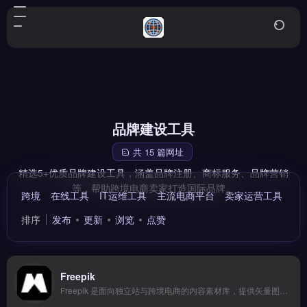
品牌建设工具
共 15 篇网址
精选5+优质品牌建设工具，涵盖品牌注册、商标服务、品牌营销
等，帮助跨境电商卖家打造国际品牌。
跨境
在线工具
IT运维工具
主流电商平台
卖家运营工具
跨
排序
发布
更新
浏览
点赞
Freepik
Freepik 是面向独立站与跨境电商的内容素材库，提供矢量图、PSD模板、插画与AI生成图片。核心功能包括高质量素材搜索、分层文件编辑、AI图像生成及团队协作授权。Freepik适合独立站运营者、品牌出海设计师与营销人员，用于快速制作产品图、社交媒体素材与广告视觉。海量资源降低设计成本，提升内容产出效率，免费试用 →