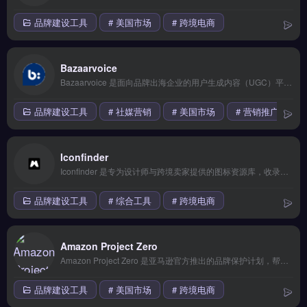
品牌建设工具
# 美国市场
# 跨境电商
Bazaarvoice
Bazaarvoice 是面向品牌出海企业的用户生成内容（UGC）平台，专注收集与展示产品评论、问答和照片。核心功能包括自动评论采集、社交内容整合与评级展示，帮助提升产品页转化率。适合亚马逊、Shopify及独立站卖家，尤其是需要积累真实口碑、增强消费者信任的品牌方。免费试用 →
品牌建设工具
# 社媒营销
# 美国市场
# 营销推广
Iconfinder
Iconfinder 是专为设计师与跨境卖家提供的图标资源库，收录超过 600 万款矢量图标与插画素材。核心功能包括 SVG 格式下载、图标定制编辑以及按风格、主题精准筛选。适合独立站运营者、Shopify 卖家与品牌方，用于快速优化网页界面、产品详情页的视觉呈现。海量高质量图标助力提升品牌形象，免费试用 →
品牌建设工具
# 综合工具
# 跨境电商
Amazon Project Zero
Amazon Project Zero 是亚马逊官方推出的品牌保护计划，帮助卖家主动识别并移除平台上的假冒商品。核心功能包括自动化品牌保护、商品序列化追踪以及一键举报侵权列表。适合拥有注册商标的亚马逊品牌方与制造商，尤其是受跟卖、仿品困扰的跨境卖家。通过零门槛的品牌备案即可申请加入，有效提升品牌信誉与销量。立即查看 →
品牌建设工具
# 美国市场
# 跨境电商