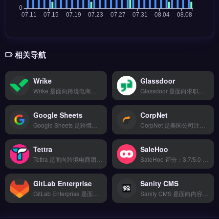
相关导航
Wrike
Glassdoor
Wrike 是面向跨境电商与品牌出海团队的云端项目管理工具，支持从选品调研到营销活动全流程的协作与追踪。核心功能包括甘特图与看板视图、自动化工单分配、实时进度报告与多语言界面。适合独立站运营者、亚马逊卖家与外贸B2B团队，尤其需要跨部门协同与任务优先级管理的场景。完整功能演示与团队协作方案，免费试用 →
Glassdoor 是面向求职者与雇主的职场信息平台，收录全球企业薪资、面试评价与员工点评数据。核心功能包括匿名公司评分、薪资查询工具、职位搜索与雇主品牌展示。Glassdoor 适合跨境电商、外贸及品牌出海企业在招聘时评估雇主口碑，优化人才吸引策略。获取真实职场数据辅助招聘决策，点击访问 →
Google Sheets
CorpNet
Google Sheets 是跨境电商卖家常用的云端电子表格工具，支持多人实时协作编辑与数据自动同步。核心功能包括数据筛选与透视表分析、Google Apps Script 自动化脚本、以及与其他谷歌生态工具的无缝集成。适合需要低成本管理选品数据、库存报表或广告投放分析的独立站与亚马逊卖家。
CorpNet 是美国公司注册与合规管理工具，专注为跨境电商和外贸企业提供 LLC、C-Corp 注册及 EIN 申请服务。核心功能包括 50 州公司注册、年度报告自动提醒、注册代理地址服务。适合计划品牌出海、需在美国设立实体以降低关税的亚马逊卖家与独立站运营者。简化美国公司设立流程，规避合规风险，免费试用 →
Tettra
SaleHoo
Tettra 是面向跨境电商团队的知识库管理工具，专用于集中存储内部流程、物流操作指南与选品经验。核心功能包括智能文档分类、权限分级控制以及 Slack 与 Shopify 等第三方应用集成。Tettra 适合需要减少重复沟通、提升新员工培训效率的跨境卖家与独立站运营团队。通过结构化知识沉淀降低运营成本，点击访问 →
SaleHoo 评分：3.7/5.0 ⭐⭐⭐⭐☆ 工具简介 专业SEO和竞品分析神器，支持关键词研究、站点审计、反向链接分析，帮卖家制定数据驱动的营销策略。 核心功能 多平台数据同步 | 智能分析报表 | 自动化工作流 | 团队协作管理 | API深度对接 &#8212; ## ❓ 常见问题 FAQ **Q1: Sal...
GitLab Enterprise
Sanity CMS
GitLab Enterprise 是面向企业级团队的 DevOps 一体化平台，提供从代码托管到 CI/CD 流水线的完整工具链。核心功能包括内置代码审查、自动化测试与部署、安全漏洞扫描及项目看板管理。
Sanity CMS 是面向内容团队的结构化内容平台，专为独立站、电商与品牌出海场景设计。核心功能包括实时协作编辑、自定义内容模型与 GraphQL API 输出，支持多语言内容管理与数字资产托管。适合跨境电商运营者、独立站内容团队与需要灵活内容架构的 Shopify 或 Headless CMS 用户。