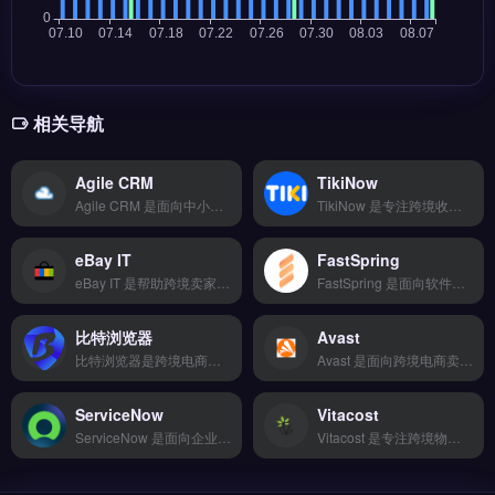
相关导航
Agile CRM
TikiNow
Agile CRM 是面向中小企业与跨境电商团队的客户关系管理平台，整合销售自动化、营销邮件与客服工单系统于一体。核心功能包括联系人管理、自动化营销工作流、网页访客追踪与电话集成。适合独立站运营者、外贸 B2B 团队与 Shopify 卖家，用于统一管理客户线索并提升转化率。功能模块详解与定价方案对比，立即查看 →
TikiNow 是专注跨境收款的支付工具，支持 150+ 支付方式与 17 种货币结算，提供 T+2 快速到账和欺诈风险识别。核心功能包括多币种统一结算、合规税务申报及实时交易监控。TikiNow 适合已有稳定流程的亚马逊卖家、独立站运营者，需补足收款环节效率与安全性。14 天全功能免费试用 →
eBay IT
FastSpring
eBay IT 是帮助跨境卖家快速搭建专业独立站的建站工具，支持多平台同步与全球物流配送。核心功能包括云端存储备份、移动端适配及第三方应用集成，提供丰富模板与安全加密传输。适合亚马逊、Shopify 卖家及外贸 B2B 新手，可快速上手管理订单与营销。免费试用 →
FastSpring 是面向软件与 SaaS 企业的全球电商平台，专注数字商品与订阅服务的在线销售。核心功能包括多币种支付处理、自动税费计算与合规管理、灵活的订阅计费引擎。FastSpring 适合独立站运营者、软件开发商与品牌方，尤其需要简化全球收款与税务申报流程的团队。完整功能演示与定价方案，立即查看 →
比特浏览器
Avast
比特浏览器是跨境电商账号安全管理工具，通过模拟独立浏览器指纹环境，实现多店铺防关联运营。核心功能包括独立IP绑定、Cookie隔离、自动化操作与团队协同管理。适合亚马逊、Shopee、TikTok等多平台卖家，尤其需要同时运营多个店铺账号的跨境团队。降低封号风险，提升运营效率，立即查看 →
Avast 是面向跨境电商卖家的网站安全防护工具，提供恶意软件扫描、防火墙与实时威胁拦截功能。它可保护独立站与 Shopify 店铺免受黑客攻击，支持自动更新与漏洞修复。Avast 适合中小型跨境卖家与外贸 B2B 企业，尤其需要低成本、轻量级安全方案的运营者。免费试用 →
ServiceNow
Vitacost
ServiceNow 是面向企业级IT服务管理与自动化的工作流平台，覆盖IT运维、客户服务与人力资源场景。核心功能包括工单管理、智能自动化流程、知识库与报表分析。适合跨境电商与独立站运营团队，尤其是需要标准化IT支持流程、提升内部协作效率的中大型企业。免费试用 →
Vitacost 是专注跨境物流与订单履约的服务平台，提供智能比价下单、20+物流商对接及轨迹实时追踪功能。核心服务包括退换货逆向物流与仓储代发，支持独立站与电商平台订单统一管理。适合中小型跨境电商卖家与初创团队，用于降低物流成本、提升配送效率。完整功能列表与费率说明，立即查看 →