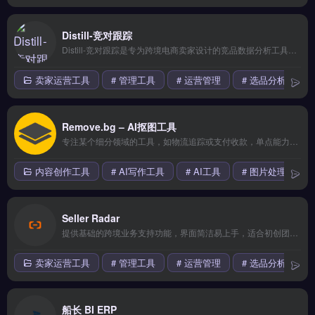
Distill-竞对跟踪
Distill-竞对跟踪是专为跨境电商卖家设计的竞品数据分析工具，覆盖亚马逊、Shopify等平台的商品监控与市场洞察。核心功能包括竞品价格变动追踪、关键词排名监测、Listing优化建议与销售预估。适合亚马逊卖家、独立站运营者及选品团队，尤其需要高频监控对手策略、快速调整运营方案的卖家。14天全功能免费试用 →
卖家运营工具
# 管理工具
# 运营管理
# 选品分析
Remove.bg – AI抠图工具
专注某个细分领域的工具，如物流追踪或支付收款，单点能力较强但生态整合有限。适合已有成熟流程、只需补足某一环节的成熟卖家。 【功能目录】 拖拽式可视化编辑 海量模板库 响应式自适应 SEO深度优化 7&#215;24技术支持 【FAQ问答】 Q: 适合完全没有技术背景的卖家吗？ A: 完全适合。
内容创作工具
# AI写作工具
# AI工具
# 图片处理
Seller Radar
提供基础的跨境业务支持功能，界面简洁易上手，适合初创团队小规模测试海外市场。核心功能齐全但高级特性需要付费解锁，整体性价比中等。 【功能目录】 全链路自动化 多账号管理 A/B测试优化 用户画像分析 数据看板可视化 【FAQ问答】 Q: 适合完全没有技术背景的卖家吗？ A: 完全适合。
卖家运营工具
# 管理工具
# 运营管理
# 选品分析
船长 BI ERP