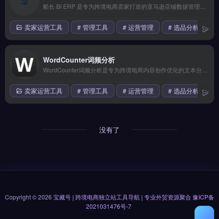
船长 BI ERP 是专为跨境电商卖家打造的亚马逊店铺数据管理与运营分析工具，覆盖销售、广告、库存与财务四大模块。核心功能包括智能比价下单、20+物流商对接、轨迹实时追踪及退换货逆向物流管理。适合亚马逊卖家与独立站运营者，尤其是初创团队与中小卖家。0代码基础也能快速上手，支持50+种货币与30+种语言。免费试用 →
卖家运营工具
# 管理工具
# 运营管理
# 选品分析
WordCounter词频分析
WordCounter词频分析是专为跨境电商内容创作优化的文本分析工具，支持亚马逊、Shopify等平台的关键词密度检测与高频词提取。核心功能包括实时词频统计、标题与描述的字数精准校验、重复内容预警。适合独立站运营者、亚马逊卖家与品牌出海团队，用于优化Listing文案与广告文案，提升搜索匹配效率。免费试用 →
卖家运营工具
# 管理工具
# 运营管理
# 选品分析
没有了
Copyright © 2026
宝藏号 | 跨境电商独立站工具导航 | 专业外贸资源聚合
豫ICP备
2021031476号-7