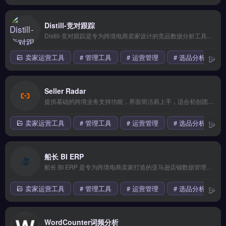
Distill-竞对跟踪
Distill-竞对跟踪是专为跨境电商卖家设计的竞品数据分析工具，覆盖亚马逊、Shopify等平台的商品监控与市场洞察。核心功能包括竞品价格变动追踪、关键词排名监测、Listing优化建议与销售预估。适合亚马逊卖家、独立站运营者及选品团队，尤其需要高频监控对手策略、快速调整运营方案的卖家。14天全功能免费试用 →
卖家运营工具
# 管理工具
# 运营管理
# 选品分析
Seller Radar
提供基础的跨境业务支持功能，界面简洁易上手，适合初创团队小规模测试海外市场。核心功能齐全但高级特性需要付费解锁，整体性价比中等。 【功能目录】 全链路自动化 多账号管理 A/B测试优化 用户画像分析 数据看板可视化 【FAQ问答】 Q: 适合完全没有技术背景的卖家吗？ A: 完全适合。
卖家运营工具
# 管理工具
# 运营管理
# 选品分析
船长 BI ERP
船长 BI ERP 是专为跨境电商卖家打造的亚马逊店铺数据管理与运营分析工具，覆盖销售、广告、库存与财务四大模块。核心功能包括智能比价下单、20+物流商对接、轨迹实时追踪及退换货逆向物流管理。适合亚马逊卖家与独立站运营者，尤其是初创团队与中小卖家。0代码基础也能快速上手，支持50+种货币与30+种语言。免费试用 →
卖家运营工具
# 管理工具
# 运营管理
# 选品分析
WordCounter词频分析