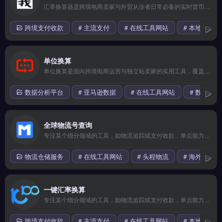
汇率换算器是跨境电商卖家与外贸从业者日常必备的实时货币转换工具，覆盖全球 160 多种货币与历史汇率查询。核心功能包括多币种一键换算、汇率波动预警、以及购物车金额自动折算。适合独立站运营者、亚马逊卖家与外贸 B2B 团队，尤其需处理多币种报价与结算的跨境商家。快速掌握实时汇率，降低汇损风险，免费试用 →
跨境支付收款
# 主流支付
# 在线工具网站
# 本地化支付
单位换算
单位换算是面向跨境电商运营与独立站卖家的实用工具，覆盖重量、体积、长度、温度等常见单位的快速转换。核心功能包括一键批量换算、历史记录保存与常用单位收藏，支持公制与英制双向切换。适合亚马逊、Shopify卖家及外贸B2B从业者，尤其处理国际物流尺寸、产品规格时减少手动计算错误。免费在线使用，无需注册，点击访问 →
数据分析平台
# 亚马逊数据
# 在线工具网站
# 数据集成
全球物流号查询
专注某个细分领域的工具，如物流追踪或支付收款，单点能力较强但生态整合有限。适合已有成熟流程、只需补足某一环节的成熟卖家。 【功能目录】 全链路自动化 多账号管理 A/B测试优化 用户画像分析 数据看板可视化 【FAQ问答】 Q: 数据更新频率是多久？ A: 核心数据每日更新。
物流仓储服务
# 在线工具网站
# 头程物流
# 海外仓
一键汇率换算
专注某个细分领域的工具，如物流追踪或支付收款，单点能力较强但生态整合有限。适合已有成熟流程、只需补足某一环节的成熟卖家。 【功能目录】 全链路自动化 多账号管理 A/B测试优化 用户画像分析 数据看板可视化 【FAQ问答】 Q: 数据更新频率是多久？ A: 核心数据每日更新。
跨境支付收款
# 主流支付
# 在线工具网站
# 本地化支付