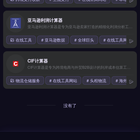
亚马逊利润计算器
亚马逊利润计算器是专为亚马逊卖家打造的精细化利润分析工具，实时抓取FBA费用、仓储费、广告成本与汇率波动。核心功能包括自动计算净利率、对比多站点利润差异、生成产品盈亏报告。适合亚马逊FBA卖家、品牌方及多站点运营团队，尤其需要精准核算单品利润、优化定价策略的卖家。免费试用 →
在线工具
# 亚马逊数据
# 全球巨头
# 在线工具网站
CIF计算器
CIF计算器是专为跨境电商与外贸B2B设计的到岸成本估算工具，支持运费、保险费、关税及增值税的自动计算。核心功能包括多币种汇率实时转换、HS编码智能匹配与税率查询、批量导入商品数据。适合亚马逊卖家、独立站运营者及外贸团队，尤其需精准核算进口成本、优化定价策略的卖家。免费试用 →
物流仓储服务
# 在线工具网站
# 头程物流
# 海外仓
没有了