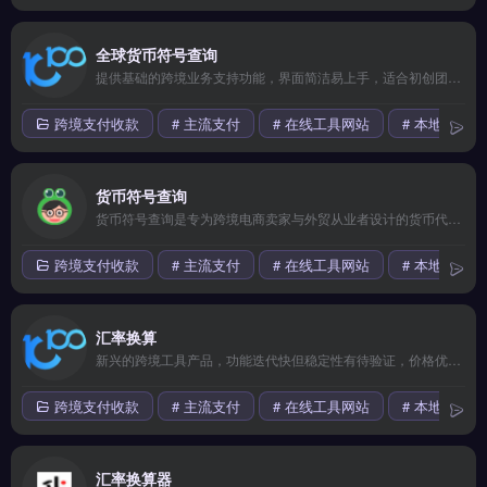
全球货币符号查询
提供基础的跨境业务支持功能，界面简洁易上手，适合初创团队小规模测试海外市场。核心功能齐全但高级特性需要付费解锁，整体性价比中等。 【功能目录】 多平台数据整合 AI智能分析 实时监控预警 导出报表自定义 API深度对接 【FAQ问答】 Q: 接入需要技术门槛吗？ A: 提供SDK和插件。
跨境支付收款
# 主流支付
# 在线工具网站
# 本地化支付
货币符号查询
货币符号查询是专为跨境电商卖家与外贸从业者设计的货币代码速查工具，覆盖全球200+国家与地区的ISO标准货币符号、缩写及对应数字代码。核心功能包括货币符号一键复制、国家-货币智能匹配、汇率换算参考。适合独立站运营者、亚马逊卖家及外贸B2B团队，尤其需要快速确认收款货币代码、避免支付错误的场景。免费试用 →
跨境支付收款
# 主流支付
# 在线工具网站
# 本地化支付
汇率换算
新兴的跨境工具产品，功能迭代快但稳定性有待验证，价格优势明显。适合愿意尝鲜、追求高性价比的早期卖家或副业玩家。 【功能目录】 全链路自动化 多账号管理 A/B测试优化 用户画像分析 数据看板可视化 【FAQ问答】 Q: 适合哪些规模的团队使用？ A: 从个人卖家到百人团队都适用。
跨境支付收款
# 主流支付
# 在线工具网站
# 本地化支付
汇率换算器