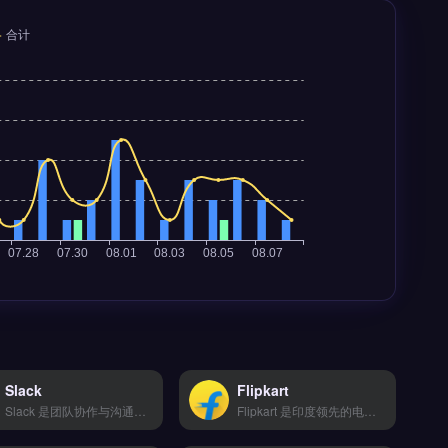
Slack
Flipkart
Slack 是团队协作与沟通平台，适用于跨境电商企业与独立站团队的内部管理。核心功能包括频道化消息组织、文件共享与搜索、集成第三方工具如 Google Drive 和 Trello。Slack 适合需要高效跨部门协作的跨境卖家与运营团队，尤其适合远程办公场景。通过统一沟通渠道减少邮件往来，提升项目推进效率，立即查看 →
Flipkart 是印度领先的电商平台，专注为跨境卖家提供本地化销售与物流解决方案。核心功能包括智能比价下单、20+物流商对接、轨迹实时追踪以及退换货逆向物流服务。适合计划拓展印度市场的跨境电商卖家与品牌方，尤其需借助本地仓储代发降低履约成本。完整入驻流程与费用说明，立即查看 →