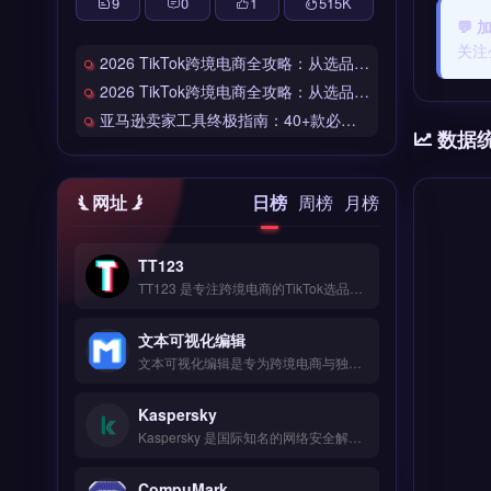
9
0
1
515
K
💬
关注
2026 TikTok跨境电商全攻略：从选品到爆单的完整工具链
2026 TikTok跨境电商全攻略：从选品到爆单的完整工具链
亚马逊卖家工具终极指南：40+款必备工具全链路解析
数据
网址
日榜
周榜
月榜
TT123
TT123 是专注跨境电商的TikTok选品与数据分析工具，整合Google趋势、社交媒体热词与竞品情报多维度数据源。核心功能包括AI算法挖掘高转化关键词、实时监控爆品预警、自定义报表导出。适合TikTok卖家与独立站运营者，尤其是中小卖家快速捕捉市场机会。免费试用 →
文本可视化编辑
文本可视化编辑是专为跨境电商与独立站运营者设计的轻量级数据看板工具，整合全链路自动化、多账号管理与A/B测试优化功能。它支持用户画像分析与数据看板可视化，无需复杂技术即可快速部署。适合注重实用性的亚马逊、Shopify卖家及外贸B2B团队，尤其需要简化运营流程、提升决策效率的务实派。免费试用 →
Kaspersky
Kaspersky 是国际知名的网络安全解决方案提供商，专注于企业级端点防护与威胁情报分析。核心功能包括反病毒扫描、实时网络攻击拦截、数据加密与漏洞修复，支持云端与本地部署。适合跨境电商、独立站运营者及外贸B2B企业，用于保护客户支付数据与业务系统免受勒索软件攻击。企业版提供集中管理控制台与合规报告，免费试用 →
CompuMark