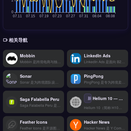
相关导航
Mobbin
LinkedIn Ads
Mobbin 是跨境电商与独立站运营者的移动端设计灵感库，收录超过 10 万张真实 App 界面截图。它提供按功能、行业、组件筛选的高清 UI 素材，支持团队协作收藏与标注。Mobbin 适合独立站运营者、品牌方与 UI 设计师，尤其需参考竞品交互流程、优化转化路径的团队。海量真实案例与分类检索，立即查看 →
LinkedIn Ads 是面向 B2B 外贸与品牌出海企业的社交媒体广告投放工具，依托 LinkedIn 平台精准触达全球职场人群。核心功能包括按行业、职位、公司规模定向投放，以及动态广告与 InMail 消息营销。适合外贸 B2B 企业、独立站运营者与品牌方，需获取高质量询盘与客户线索。
Sonar
PingPong
Sonar 是为跨境团队设计的营销自动化工具，覆盖邮件序列、社媒发帖与广告投放的全流程自动化。它支持 TikTok Shop、亚马逊及独立站多平台对接，集成 150+ 支付方式与 T+2 快速结算。Sonar 适合需要提升营销效率的跨境电商卖家与品牌方。通过自动化减少人工操作，加速资金回笼，免费试用 →
PingPong 是专为跨境卖家设计的营销自动化工具，覆盖邮件序列、社媒发帖与广告投放的自动化执行。它整合多平台数据，提供AI智能分析和实时监控预警，支持TikTok Shop、亚马逊与独立站对接。适合需要提升运营效率的跨境电商团队与品牌方。免费试用 →
新
Helium 10 — 亚马逊卖家AI选品与运营数据分析套件
Saga Falabella Peru
Saga Falabella Peru 是秘鲁领先的零售与电商平台，整合百货、家居、电子产品及跨境商品销售。核心功能包括本地化支付处理、多品类商品上架及物流配送服务，支持卖家直接触达秘鲁消费者。适合面向拉美市场的跨境电商卖家与品牌方，尤其是希望进入秘鲁线上零售渠道的商户。平台入驻条件与运营指南，立即查看 →
Helium 10（简称 H10）是全球领先的亚马逊全栈运营工具，拥有 30+ 专业功能模块，覆盖选品调研、关键词研究、Listing 优化、广告管理、库存监控、竞品分析等全运营场景。全球超过 450 万跨境卖家正在使用，是亚马逊卖家必备的运营利器。 核心功能 Black Box 选品工具：通过
Feather Icons
Hacker News
Feather Icons 是开源图标库，提供 280+ 简洁线条风格的矢量图标，适用于 Web 与移动端界面设计。核心功能包括按需加载、SVG 与 React/Vue 组件支持，以及自定义图标颜色与尺寸。适合独立站运营者、前端开发与品牌出海团队，用于快速搭建产品页面与营销素材。无需注册即可下载，点击访问 →
Hacker News 是 Y Combinator 旗下以科技创业与产品讨论为核心的社区平台，并非跨境电商工具。它提供热门技术文章聚合、用户评论投票与项目展示功能，适合独立站运营者、品牌出海从业者获取前沿营销思路与工具推荐。通过参与高质量讨论，可发现选品灵感、技术解决方案与行业趋势。点击访问 →