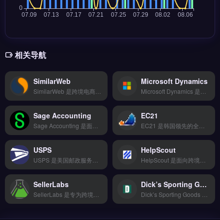
相关导航
SimilarWeb
Microsoft Dynamics
SimilarWeb 是跨境电商与独立站领域常用的网站流量与用户行为分析工具，提供竞品流量来源、关键词排名、受众画像等核心数据。它支持网站与移动应用分析，可查看流量渠道占比、跳出率与访问时长。适合亚马逊卖家、独立站运营者与品牌出海团队，用于市场调研与竞品监控。完整功能演示与行业分析案例，立即查看 →
Microsoft Dynamics 是微软推出的企业级客户关系管理与企业资源规划平台，专为跨境电商与外贸企业设计。它整合销售自动化、库存管理、财务核算与客户服务模块，支持多币种、多语言与多站点运营。适合中大型品牌出海企业、亚马逊与独立站卖家，需统一管理订单、客户与供应链数据。官方功能详解与行业案例，立即查看 →
Sage Accounting
EC21
Sage Accounting 是面向中小企业与跨境电商的云端财务记账软件，支持多币种交易、自动银行对账与发票管理。核心功能包括实时财务仪表盘、库存成本核算与增值税申报，可对接 PayPal、Stripe 等支付网关。适合独立站卖家、亚马逊与外贸 B2B 企业，尤其需要简化记账流程、生成税务报表的团队。免费试用 →
EC21 是韩国领先的全球 B2B 在线贸易平台，专注为外贸企业提供供应商与采购商对接服务。核心功能包括产品展示、询盘管理、买家匹配及多语言支持，覆盖工业、电子、消费品等主要行业。EC21 适合从事外贸 B2B 出口、寻求韩国及亚洲市场买家的中小企业与制造商。通过平台扩大海外客户触达，提升订单转化效率，立即查看 →
USPS
HelpScout
USPS 是美国邮政服务官方运营的跨境物流与国内配送平台，覆盖全球 190+ 国家与地区的包裹寄送。核心功能包括 Priority Mail 国际快递、First-Class 小包直邮以及免费上门取件与追踪服务。USPS 适合中小型跨境电商卖家与独立站运营者，尤其是需要低成本测试美国市场、寄送轻小件商品的初创团队。
HelpScout 是面向跨境电商与独立站的客户服务管理平台，专注邮件、实时聊天与知识库的集成。核心功能包括多邮箱统一收件箱、自动化工作流与客户历史追踪，支持团队协作回复。HelpScout 适合独立站运营者、Shopify 卖家及外贸 B2B 团队，需提升售后响应效率与客户满意度。查看完整功能与定价方案，免费试用 →
SellerLabs
Dick’s Sporting Goods
SellerLabs 是专为跨境电商卖家设计的独立站搭建与管理工具，支持多平台商品同步与全球物流配送。核心功能包括丰富模板快速建站、云端数据备份、移动端适配及第三方应用集成。适合独立站新手与中小卖家，尤其是需要快速上线、简化运营流程的亚马逊或Shopify卖家。完整功能演示与建站方案对比，立即查看 →
Dick’s Sporting Goods 是专注体育用品领域的跨境电商选品与采购工具，覆盖运动服饰、装备与户外用品等品类。核心功能包括智能比价下单、20+物流商对接及轨迹实时追踪，支持退换货逆向物流与仓储代发服务。适合亚马逊卖家、独立站运营者及外贸B2B团队，尤其需优化体育品类供应链与物流效率的成熟卖家。免费试用 →