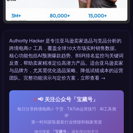
Authority Hacker 是专注亚马逊卖家选品与竞品分析的
跨境电商
工具，覆盖全球10大市场实时销售数据。
核心功能包括AI预测爆款趋势、BSR排名监控与关键词
反查，帮助卖家精准定位高潜力产品。适合亚马逊卖家
与品牌方，尤其需优化选品策略、降低试错成本的运营
团队。完整功能演示与定价方案，立即查看 →
📢 关注公众号「宝藏号」
每日分享
跨境电商
干货 · TikTok运营技巧 · AI工具测
评
第一时间获取最新行业情报和独家资源
微信搜索
「宝藏号」
或长按识别关注