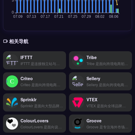
相关导航
IFTTT
Tribe
IFTTT 是连接独立站与跨境电商应用的自动化工作流平台，通过“Applet”将 Shopify、WooCommerce、邮件营销与支付工具联动。核心功能包括订单自动通知、库存同步触发、社交媒体定时发布与数据记录。适合独立站运营者与品牌出海团队，希望减少手动操作、提升营销与客服效率。免费试用 →
Tribe 是面向跨境电商初创团队的轻量级支付与结算工具，集成 150+ 支付方式与 17 种货币结算。核心功能包括 T+2 快速结算、欺诈风险识别及合规税务申报，界面简洁无需代码即可配置。适合零技术背景的独立站卖家与外贸 B2B 团队，用于小规模测试海外市场。完整功能对比与免费开通入口，立即查看 →
Criteo
Sellery
Criteo 是面向跨境电商与独立站的智能广告重定向平台，专注于通过动态展示广告提升用户回访与转化率。核心功能包括个性化产品推荐、跨设备重定向、实时竞价与效果归因分析。Criteo 适合中大型独立站卖家与品牌方，尤其是需降低获客成本、提高复购率的 Shopify 或自建站运营者。完整功能演示与投放策略指南，免费试用 →
Sellery 是面向跨境电商卖家的客户管理与履约一体化工具，覆盖询盘管理、邮件营销与售后服务全链路。核心功能包括智能比价下单、20+物流商对接、轨迹实时追踪及退换货逆向物流。适合独立站、亚马逊及外贸B2B卖家，尤其需统一管理多平台客户与订单履约的团队。免费试用 →
Sprinklr
VTEX
Sprinklr 是面向大型品牌出海企业的统一社交与客户体验管理平台，覆盖营销、销售与服务三大场景。核心功能包括社交媒体发布与监控、AI 驱动的客户服务工单系统、以及跨渠道舆情分析。Sprinklr 适合跨境电商品牌方、独立站运营团队与全球营销管理者，尤其需要管理多平台社媒账号与客服响应的企业。
VTEX 是面向全球品牌与零售商的数字商务平台，支持 B2C、B2B 与 DTC 多业态运营，覆盖 38 个国家。核心功能包括可视化店铺搭建、智能推荐引擎、多语言多币种支持及订单管理。VTEX 适合中大型品牌、跨境电商与独立站运营者，尤其需要统一管理多渠道销售与本地化体验的团队。完整功能清单与定价方案，立即查看 →
ColourLovers
Groove
ColourLovers 是面向设计师与品牌运营者的在线色彩社区与配色方案库，提供海量用户生成的调色板、图案与颜色趋势数据。核心功能包括按色值搜索配色、创建自定义调色板、下载CSS/PNG格式资源。适合跨境电商视觉设计、独立站美工与品牌出海团队，尤其需快速获取流行配色灵感、统一品牌视觉的运营者。免费试用 →
Groove 是专注海外市场数据分析的选品与关键词研究工具，整合 Google、社交媒体与竞品情报等多维度数据源。它通过 AI 算法挖掘高转化关键词，并提供实时监控预警与自定义报表导出功能。Groove 适合中小型跨境电商卖家与独立站运营者，尤其需要低成本获取企业级数据洞察的团队。完整功能演示与定价方案，立即查看 →