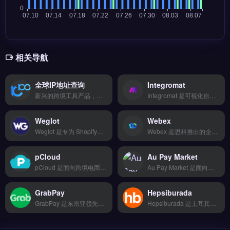
相关导航
全球IP地址查询
Integromat
新兴的跨境工具产品，功能迭代快但稳定性有待验证，价格优势明显。适合愿意尝鲜、追求高性价比的早期卖家或副业玩家。 【功能目录】 全链路自动化 多账号管理 A/B测试优化 用户画像分析 数据看板可视化 【FAQ问答】 Q: 数据更新频率是多久？ A: 核心数据每日更新。
Integromat 是可视化自动化工作流工具，用于连接电商平台、支付网关与营销工具，无需编码即可设计多步骤任务。它支持 Shopify、WooCommerce 与 TikTok 等 1000+ 应用集成，实现订单同步、库存更新与邮件自动触发。适合独立站运营者与亚马逊卖家，用于减少重复操作、提升运营效率。免费试用 →
Weglot
Webex
Weglot 是专为 Shopify、WooCommerce 等独立站设计的网站多语言翻译插件，无需修改代码即可快速部署。核心功能包括自动内容翻译、可视化编辑界面、SEO 多语言 URL 优化以及团队协作管理。适合需要低成本测试海外市场的独立站运营者与初创跨境卖家。快速实现网站本地化并提升多语种搜索排名，免费试用 →
Webex 是思科推出的企业级视频会议与协作平台，适用于远程办公与跨境团队沟通。核心功能包括高清视频会议、屏幕共享、实时白板协作及会议录制。Webex 适合需要稳定跨国会议、客户沟通与内部协作的跨境电商团队、外贸 B2B 企业与独立站运营者。提升全球团队协作效率，降低沟通成本，立即查看 →
pCloud
Au Pay Market
pCloud 是面向跨境电商与独立站运营者的云端文件管理与协作平台，支持多设备自动同步、文件版本历史与加密存储。核心功能包括批量文件分享、远程上传与团队文件夹权限管理，兼容 Windows、Mac、iOS 与 Web。适合需要安全存储产品素材、管理运营文档的跨境卖家与外贸团队。免费试用 →
Au Pay Market 是面向跨境电商独立站运营者的建站与营销工具，提供拖拽式编辑器与行业模板，支持快速搭建店铺。核心功能包括多账号管理、A/B测试优化及用户画像分析，帮助提升转化效率。适合独立站卖家与外贸B2B团队，尤其是需要低成本启动店铺的新手。免费试用 →
GrabPay
Hepsiburada
GrabPay 是东南亚领先的电子钱包与支付服务商，覆盖马来西亚、新加坡、泰国等主要市场，支持线上购物与线下扫码支付。核心功能包括无缝结账、实时交易确认、积分奖励系统与商户后台对账。GrabPay 适合面向东南亚消费者的跨境电商卖家与独立站运营者，尤其需要提升本地支付转化率的品牌方。了解接入流程与费率详情，立即查看 →
Hepsiburada 是土耳其领先的跨境电商平台，专注为卖家提供本地化销售与物流履约服务。核心功能包括智能比价下单、20+物流商对接、轨迹实时追踪、退换货逆向物流及仓储代发。Hepsiburada 适合计划进入土耳其市场、拓展中东欧地区的亚马逊卖家与品牌方。平台提供完整的入驻指南与运营支持，立即查看 →