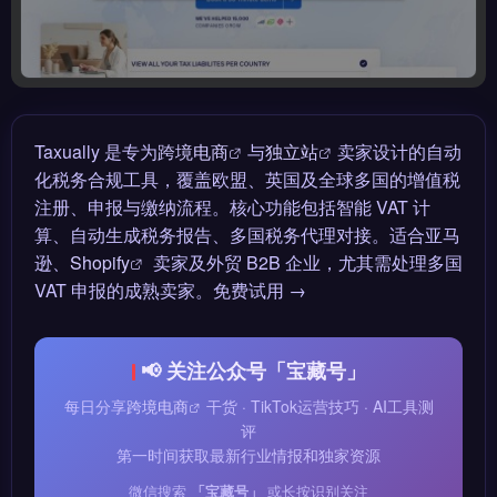
Taxually 是专为
跨境电商
与
独立站
卖家设计的自动
化税务合规工具，覆盖欧盟、英国及全球多国的增值税
注册、申报与缴纳流程。核心功能包括智能 VAT 计
算、自动生成税务报告、多国税务代理对接。适合亚马
逊、
Shopify
卖家及外贸 B2B 企业，尤其需处理多国
VAT 申报的成熟卖家。免费试用 →
📢 关注公众号「宝藏号」
每日分享
跨境电商
干货 · TikTok运营技巧 · AI工具测
评
第一时间获取最新行业情报和独家资源
微信搜索
「宝藏号」
或长按识别关注