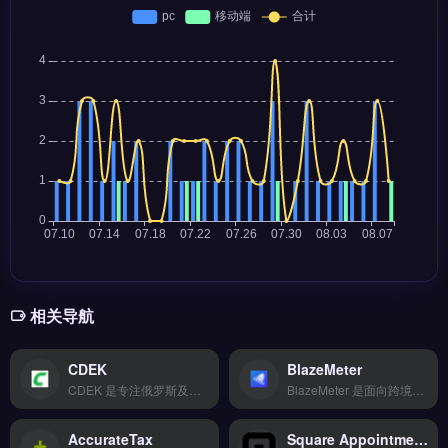
相关导航
CDEK
BlazeMeter
CDEK 是专注俄罗斯及独联体国家的跨境物流与支付整合服务商，覆盖 150+ 支付方式与 17 种货币结算。核心功能包括 T+2 快速结算、欺诈风险识别及合规税务申报，支持多平台订单物流追踪。适合面向俄罗斯、白俄罗斯、哈萨克斯坦等市场的跨境电商卖家与独立站运营者。完整物流方案、费率对比与接入指南，立即查看 →
BlazeMeter 是面向跨境电商与独立站的技术性能测试工具，专为网站、API 与移动应用提供负载与压力测试。它支持模拟全球用户并发访问，实时监控响应时间与错误率，并集成 CI/CD 流程。适合独立站运营者、Shopify 卖家与外贸技术团队，需在上线前验证网站稳定性与承载能力。免费试用 →
AccurateTax
Square Appointments