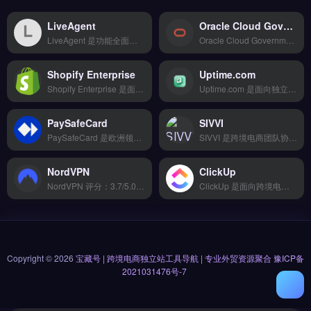
LiveAgent
Oracle Cloud Government
LiveAgent 是功能全面的客服工单系统，专为跨境电商与独立站卖家设计，支持邮件、实时聊天、电话与社交媒体消息的集中管理。核心功能包括自动化工单分配、知识库搭建、客户满意度评分以及 200+ 第三方集成。适合需要提升客户响应效率与售后体验的 Shopify、WooCommerce 卖家及外贸团队。免费试用 →
Oracle Cloud Government 是甲骨文公司专为政府机构与受监管行业设计的合规云服务平台，满足 FedRAMP 等安全认证要求。核心功能包括隔离云环境、加密数据存储与细粒度访问控制，支持本地部署与混合云架构。适合需要高安全等级合规的政府承包商、国防供应链企业及受监管行业客户。
Shopify Enterprise
Uptime.com
Shopify Enterprise 是面向高流量、高订单量的跨境电商独立站解决方案，支持全球 50+ 市场与多语言多币种销售。核心功能包括云端存储备份、移动端适配、第三方应用集成及专属客服支持。适合月销超百万的亚马逊卖家、品牌方与大型独立站运营者。企业级安全加密与全球物流配送能力，帮助品牌稳定扩张。免费试用 →
Uptime.com 是面向独立站与跨境电商的网站可用性监控工具，覆盖全球多节点检测服务器与页面响应状态。核心功能包括实时 HTTP/HTTPS 检查、SSL 证书到期预警、自定义告警规则与历史性能报表。适合 Shopify、WooCommerce 卖家及外贸 B2B 团队，确保店铺与支付页面稳定在线。免费试用 →
PaySafeCard
SIVVI
PaySafeCard 是欧洲领先的预付卡与在线支付解决方案，专注无银行账户用户的跨境支付场景。核心功能包括即时生成虚拟预付卡、支持 40+ 货币结算、以及 PCI-DSS 级别安全加密。适合独立站卖家、游戏平台与数字内容出海企业，尤其需要降低拒付率、覆盖欧洲本地支付偏好的品牌方。完整费率与接入流程，立即查看 →
SIVVI 是跨境电商团队协作与项目管理工具，覆盖产品开发、供应商对接、物流追踪到售后处理的全流程可视化。核心功能包括多视图看板、甘特图与日历、全链路自动化以及数据看板分析。SIVVI 适合需要跨部门协同的跨境卖家与外贸团队，尤其适合管理多账号、优化供应链流程的运营者。查看功能详情与团队协作方案，立即查看 →
NordVPN
ClickUp
NordVPN 评分：3.7/5.0 ⭐⭐⭐⭐☆ 工具简介 帮助跨境卖家快速搭建专业独立站，支持多平台同步和全球物流配送，提供丰富模板和应用生态，新手也能快速上手。 核心功能 可视化操作界面 | 一键批量处理 | 智能推荐引擎 | 多语言支持 | 7&#215;24小时服务
ClickUp 是面向跨境电商团队与独立站运营者的项目协作平台，整合任务管理、文档协作与目标追踪于一体。核心功能包括自定义工作流看板、自动化规则设置、时间线与甘特图视图，支持与 Slack、Google Drive 等工具集成。适合需要统一管理选品、营销与物流进度的跨境卖家与品牌方。免费试用 →
Copyright © 2026
宝藏号 | 跨境电商独立站工具导航 | 专业外贸资源聚合
豫ICP备
2021031476号-7