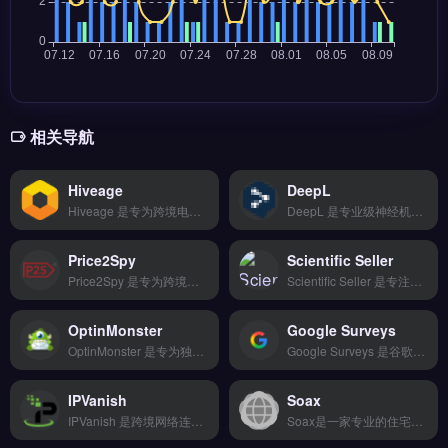
相关导航
Hiveage
DeepL
Hiveage 是专为跨境电商与独立站卖家设计的在线账单与发票管理工具，支持多币种开票与自动催款。核心功能包括循环账单、费用追踪、多语言模板及与支付网关的集成。Hiveage 适合需要简化财务流程、管理订阅账单的中小型卖家与自由职业者。无需会计背景即可快速上手，提升收款效率。免费试用 →
DeepL 是专业级神经机器翻译工具，以高准确度和自然流畅的译文著称，广泛应用于跨境电商、外贸与独立站场景。核心功能包括文档翻译、网站本地化与术语库定制，支持 31 种语言互译。适合品牌出海企业、外贸 B2B 团队及独立站运营者，尤其需要精准翻译产品描述、营销邮件与合同文件。免费试用 →
Price2Spy
Scientific Seller
Price2Spy 是专为跨境电商与独立站卖家设计的竞品价格监控与动态定价工具，覆盖亚马逊、eBay、Shopify等主流平台。核心功能包括实时价格跟踪、历史价格趋势分析、自动调价规则设置以及竞争对手库存监控。适合亚马逊卖家、独立站运营者与品牌方，需快速响应市场变化、优化定价策略以提升利润空间。免费试用 →
Scientific Seller 是专注海外市场数据分析的选品工具，整合 Google、社交媒体与竞品情报等多维度数据源。核心功能包括 AI 关键词挖掘、用户画像分析与数据看板可视化，辅助卖家识别高转化产品方向。适合中小跨境电商卖家与亚马逊运营者，尤其需低成本获取企业级数据洞察的团队。免费试用 →
OptinMonster
Google Surveys
OptinMonster 是专为独立站与跨境电商设计的访客转化工具，通过弹窗、浮层和表单提升邮件订阅与销售转化。核心功能包括行为触发弹窗、A/B 测试、退出意图检测及 200+ 预制模板。适合 Shopify、WooCommerce 卖家及品牌出海运营者，尤其需降低跳出率、增加潜在客户名单的独立站。免费试用 →
Google Surveys 是谷歌官方推出的市场调研工具，帮助跨境电商卖家快速收集消费者反馈与购买意向。它通过定向问卷、受众分组与实时数据报告，支持品牌验证、广告创意测试与产品定价调研。适合独立站运营者、亚马逊卖家与品牌方，在选品与营销决策前获取真实用户洞察。免费试用 →
IPVanish
Soax
IPVanish 是跨境网络连接工具，提供全球服务器节点与加密传输通道，适用于海外业务访问。核心功能包括 2000+ 服务器切换、无限带宽、零日志隐私保护，支持多设备同时连接。适合跨境电商运营者、独立站卖家与外贸团队，需稳定访问海外平台或管理多国店铺。保障远程办公与数据安全，免费试用 →
Soax是一家专业的住宅代理服务提供商，拥有850万+真实住宅IP，覆盖190+国家。支持按城市和ISP精准定位，代理质量极高。 【联盟返佣标识：AFFILIATE_LINK_PLACEHOLDER】 &#8212; ## ❓ 常见问题 FAQ **Q1: Soax 适合中国跨境创业者吗？** A: 完全适合。