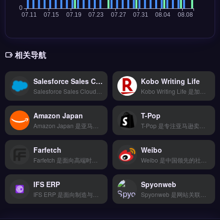
相关导航
Salesforce Sales Cloud
Kobo Writing Life
Salesforce Sales Cloud 是全球领先的客户关系管理平台，专为跨境电商与外贸企业设计，管理销售流程与客户数据。核心功能包括自动化销售漏斗、智能线索评分、实时商机追踪与自定义报表。适合独立站运营者、亚马逊卖家及外贸B2B团队，需提升销售效率与客户转化率。免费试用 →
Kobo Writing Life 是加拿大Kobo平台的自助电子书出版工具，专为作者与小型出版商设计。它支持EPUB格式上传、全球定价设置及多语言发行，覆盖190多个国家的Kobo书店。适合独立作者、内容创作者及希望绕过传统出版流程的跨境出版者。通过直接触达国际读者，提升电子书销量与品牌曝光。免费试用 →
Amazon Japan
T-Pop
Amazon Japan 是亚马逊面向日本市场的本地化电商平台，为跨境卖家提供直接触达日本消费者的销售渠道。核心功能包括日语商品上架、本地仓储与FBA配送、日元定价与结算，以及日本站专属促销工具。Amazon Japan 适合希望拓展日本市场的亚马逊卖家与品牌方，尤其是需要本地化运营与物流支持的团队。
T-Pop 是专注亚马逊卖家的选品与竞品分析工具，覆盖全球10大市场实时销售数据。核心功能包括AI预测爆款趋势、BSR排名监控和关键词反查，帮助卖家快速发现潜力产品。适合亚马逊卖家与跨境电商运营团队，尤其是需要数据驱动选品决策、提升产品竞争力的用户。完整功能介绍与使用指南，立即查看 →
Farfetch
Weibo
Farfetch 是面向高端时尚品牌的全球电商平台，专注奢侈品跨境零售与品牌出海。核心功能包括全球物流直发、多币种结算支付、以及品牌专属数字旗舰店搭建。Farfetch 适合高端品牌方、设计师品牌与精品买手店，尤其是需要触达全球高净值客群的跨境卖家。平台入驻流程与费用详情，点击访问 →
Weibo 是中国领先的社交媒体营销平台，适用于品牌出海与跨境电商的本地化推广。核心功能包括话题热搜运营、KOL/KOC内容合作、粉丝头条精准投放及实时舆情监测。适合面向中国消费者或海外华人市场的品牌方、外贸B2B企业及独立站运营者。通过社交互动提升品牌声量并驱动转化，立即查看 →
IFS ERP
Spyonweb
IFS ERP 是面向制造与供应链企业的企业资源计划系统，覆盖项目管理、财务与资产管理。核心功能包括实时生产调度、多站点库存协同与售后维护管理，支持云端与本地部署。IFS ERP 适合中大型外贸制造企业、品牌出海工厂与复杂供应链运营团队，尤其需整合生产与跨境物流的制造商。完整功能模块、部署方案与行业案例，立即查看 →
Spyonweb 是网站关联分析工具，用于检测多个域名间的共享资源与关联网络。核心功能包括反向IP查询、Google Analytics与Adsense ID交叉检索、域名注册信息比对。适合跨境电商卖家与独立站运营者，尤其是需要识别仿冒站、分析竞争对手站点网络、规避品牌侵权风险的用户。免费试用 →