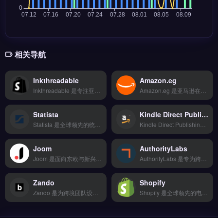
相关导航
Inkthreadable
Amazon.eg
Inkthreadable 是专注亚马逊卖家的选品与竞品分析工具，覆盖全球十大市场实时销售数据。核心功能包括AI预测爆款趋势、BSR排名监控和关键词反查，辅助卖家把握市场动态。适合跨境电商选品团队和亚马逊运营者，尤其需要数据驱动决策的卖家。通过精准数据优化选品策略，点击访问 →
Amazon.eg 是亚马逊在埃及运营的本地化电商平台，专为埃及市场提供商品销售与配送服务。核心功能包括本地仓储物流、阿拉伯语界面支持、埃及镑定价与本地支付方式接入。Amazon.eg 适合计划拓展中东及北非市场的跨境电商卖家与品牌方，尤其是面向埃及消费者的卖家。平台入驻流程、费用结构与物流方案详情，立即查看 →
Statista
Kindle Direct Publishing
Statista 是全球领先的统计门户与市场数据平台，覆盖超过 80,000 个行业主题与 100 万项统计数据。它提供行业报告、消费者调研、预测模型与可视化图表，支持按国家、产品类别筛选。Statista 适合跨境电商卖家、独立站运营者与市场分析师，用于选品调研、竞品分析与行业趋势判断。免费试用 →
Kindle Direct Publishing 是亚马逊推出的电子书与平装书自助出版平台，面向全球作者与出版商。它支持上传稿件、设置定价、选择发行区域，并提供版税计算与销售报告功能。适合有图书出版需求的跨境电商内容创作者、品牌方与独立作者，尤其希望借助亚马逊流量触达全球读者。免费试用 →
Joom
AuthorityLabs
Joom 是面向东欧与新兴市场的跨境电商平台，专注俄罗斯、波兰等地区的本地化运营。核心功能包括智能选品推荐、多语言自动翻译、本地物流对接与平台内营销推广工具。Joom 适合希望拓展东欧市场的中小跨境卖家，尤其是轻小件品类与低价爆款模式。平台入驻门槛与佣金结构详情，立即查看 →
AuthorityLabs 是专为跨境电商与独立站设计的搜索引擎排名追踪工具，覆盖 Google、Bing 等主流搜索引擎的桌面与移动端数据。核心功能包括每日自动抓取关键词排名、历史趋势图表与自定义品牌报告。适合亚马逊卖家、独立站运营者与 SEO 团队，用于监控核心词在目标市场的排名波动。免费试用 →
Zando
Shopify
Zando 是为跨境团队设计的营销自动化工具，专注邮件序列、社媒发帖与广告投放的自动化执行。它支持 TikTok Shop、亚马逊、独立站多平台对接，集成 150+ 支付方式与 T+2 快速结算，覆盖 17 种货币及欺诈风险识别。适合需要提升运营效率的跨境电商卖家与独立站运营者。简化重复任务，加速订单转化，免费试用 →
Shopify 是全球领先的电商建站平台，专为独立站与品牌出海场景设计。核心功能包括可视化店铺搭建、多语言多币种支持、海量应用市场扩展以及内置的营销与物流工具。它适合从个人创业者到中大型跨境卖家，尤其是希望快速启动品牌独立站、无需技术团队的用户。免费试用 →