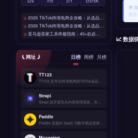
9
0
1
515
K
💬
关注
2026 TikTok跨境电商全攻略：从选品到爆单的完整工具链
2026 TikTok跨境电商全攻略：从选品到爆单的完整工具链
亚马逊卖家工具终极指南：40+款必备工具全链路解析
数据
网址
日榜
周榜
月榜
TT123
TT123 是专注跨境电商的TikTok选品与数据分析工具，整合Google趋势、社交媒体热词与竞品情报多维度数据源。核心功能包括AI算法挖掘高转化关键词、实时监控爆品预警、自定义报表导出。适合TikTok卖家与独立站运营者，尤其是中小卖家快速捕捉市场机会。免费试用 →
Strapi
Strapi 是开源无头内容管理系统，专为跨境电商与独立站构建灵活的内容管理后台。核心功能包括可视化内容建模、REST 与 GraphQL API 自动生成、媒体库管理与国际化支持。适合需要自定义前端展示的独立站运营者、品牌方或开发团队，尤其适合管理多语言产品页与博客内容。免费试用 →
Paddle
Paddle 是面向 SaaS 与数字商品卖家的全球支付与订阅管理平台，覆盖 200+ 国家与 30+ 币种收单。核心功能包括自动化订阅计费、税务合规处理（VAT/GST）、防欺诈风控与买家发票开具。Paddle 适合跨境软件、数字内容与在线教育等独立站卖家，尤其需处理全球订阅与税务申报的团队。免费试用 →
Moosejaw