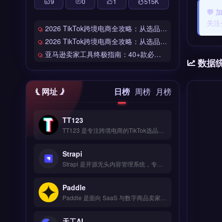
9
0
1
515
K
💬 
关注
2026 TikTok跨境电商全攻略：从选品到爆单的完整工具链
2026 TikTok跨境电商全攻略：从选品到爆单的完整工具链
亚马逊卖家工具终极指南：40+款必备工具全链路解析
数据
网址
日榜
周榜
月榜
TT123
TT123 是专注跨境电商的TikTok选品与数据分析工具，整合Google趋势、社交媒体热词与竞品情报多维度数据源。核心功能包括AI算法挖掘高转化关键词、实时监控爆品预警、自定义报表导出。适合TikTok卖家与独立站运营者，尤其是中小卖家快速捕捉市场机会。免费试用 →
Strapi
Strapi 是开源无头内容管理系统，专为跨境电商与独立站构建灵活的内容管理后台。核心功能包括可视化内容建模、REST 与 GraphQL API 自动生成、媒体库管理与国际化支持。适合需要自定义前端展示的独立站运营者、品牌方或开发团队，尤其适合管理多语言产品页与博客内容。免费试用 →
Paddle
Paddle 是面向 SaaS 与数字商品卖家的全球支付与订阅管理平台，覆盖 200+ 国家与 30+ 币种收单。核心功能包括自动化订阅计费、税务合规处理（VAT/GST）、防欺诈风控与买家发票开具。Paddle 适合跨境软件、数字内容与在线教育等独立站卖家，尤其需处理全球订阅与税务申报的团队。免费试用 →
天工AI