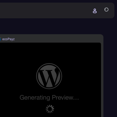
ecoPayz