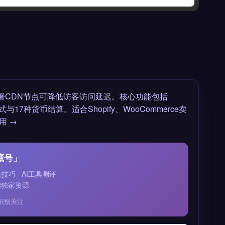
署CDN节点可降低访客访问延迟。核心功能包括
7种货币结算。适合Shopify、WooCommerce卖
用 →
藏号」
运营技巧 · AI工具测评
和独家资源
识别关注