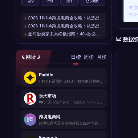
9
0
1
508
K
💬 
关注
2026 TikTok跨境电商全攻略：从选品到爆单的完整工具链
2026 TikTok跨境电商全攻略：从选品到爆单的完整工具链
亚马逊卖家工具终极指南：40+款必备工具全链路解析
数据
网址
日榜
周榜
月榜
Paddle
Paddle 是面向 SaaS 与数字商品卖家的全球支付与订阅管理平台，覆盖 200+ 国家与 30+ 币种收单。核心功能包括自动化订阅计费、税务合规处理（VAT/GST）、防欺诈风控与买家发票开具。Paddle 适合跨境软件、数字内容与在线教育等独立站卖家，尤其需处理全球订阅与税务申报的团队。免费试用 →
乐天市场
## 乐天市场 **评分：4.2/5.0 ⭐⭐⭐⭐☆** ### 工具简介 一站式海外客户管理平台，从询盘管理、邮件营销到售后服务全链路覆盖。支持WhatsApp/邮件/社媒等多渠道客户统一接入。 ### 核心功能 拖拽式可视化编辑 海量模板库 响应式自适应 SEO深度优化 7&#215;24技术支持
跨境电商网
跨境电商网是专注海外社交媒体内容规划与发布的品牌营销工具，覆盖 TikTok、Instagram、Facebook 等多平台。核心功能包括多账号统一管理、发布时间智能推荐、热门话题追踪及竞品动态监控。适合独立站卖家、品牌出海团队及社交媒体运营者，需提升内容效率与海外社媒曝光。免费试用 →
Semrush