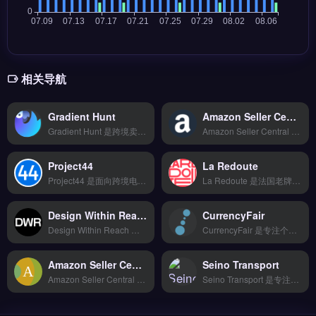
相关导航
Gradient Hunt
Amazon Seller Central CA
Gradient Hunt 是跨境卖家快速搭建专业独立站的建站工具，支持多平台数据同步与全球物流配送。核心功能包括智能分析报表、自动化工作流和API深度对接，帮助提升运营效率。适合独立站运营者、Shopify卖家及外贸B2B团队，尤其需要简化建站流程的新手。免费试用 →
Amazon Seller Central CA 是亚马逊加拿大站点的官方卖家后台系统，专为在加拿大市场销售商品的卖家设计。核心功能包括商品上架与库存管理、订单处理与发货设置、广告投放与销售数据分析。适合亚马逊加拿大站卖家、跨境卖家及品牌方，尤其是需要管理多站点运营的商家。
Project44
La Redoute
Project44 是面向跨境电商与外贸企业的全球供应链可视化平台，实时追踪海运、空运与陆运的货物动态。核心功能包括承运商网络整合、ETA 预测与异常事件自动预警。Project44 适合需要优化物流时效、降低库存风险的品牌方与物流团队。完整功能演示与行业案例，立即查看 →
La Redoute 是法国老牌时尚零售商转型的跨境电商平台，主营女装、家居与配饰品类，覆盖欧洲 70 余国市场。平台提供品牌入驻、本地化物流配送、法语客服支持及季节性促销活动对接。适合有意拓展欧洲市场的时尚品牌方与跨境卖家，尤其是需要进入法国及法语区消费者的团队。平台入驻条件、佣金结构与物流方案详情，立即查看 →
Design Within Reach
CurrencyFair
Design Within Reach 是面向品牌出海的AI驱动内容本地化工具，专注多语言内容生成与智能翻译。它提供可视化操作界面、一键批量处理与智能推荐引擎，支持7×24小时服务。适合跨境电商卖家与品牌方，尤其是需要高效完成多语种文案、加速海外市场运营的团队。免费试用 →
CurrencyFair 是专注个人与中小企业的小额跨境汇款工具，支持 17 种货币直接兑换与本地账户转账。核心功能包括实时汇率锁定、T+2 快速结算以及点对点匹配降低手续费。适合跨境电商个人卖家、自由职业者及小型外贸团队，尤其需要频繁小额收付款、规避高额银行汇兑成本的用户。费率透明且无隐藏费用，立即查看 →
Amazon Seller Central PL
Seino Transport
Amazon Seller Central PL 是亚马逊卖家专用的项目管理与协作工具，支持看板、甘特图、日历等多种视图。它整合产品开发、供应商对接、物流追踪与售后处理流程，提供150+支付方式、T+2快速结算及17种货币结算能力。适合亚马逊卖家与跨境电商团队，尤其需管理多环节协作与合规税务申报的运营者。免费试用 →
Seino Transport 是专注跨境物流的智能配送管理工具，整合 DHL、FedEx、UPS 等 20+ 头部物流商 API。核心功能包括智能比价推荐最优方案、支持一件代发与退换货逆向物流、实时监控预警。适合独立站卖家与外贸 B2B 团队，尤其需优化最后一公里配送效率的电商运营者。免费试用 →