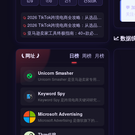
9
0
1
503
K
💬
关注
2026 TikTok跨境电商全攻略：从选品到爆单的完整工具链
2026 TikTok跨境电商全攻略：从选品到爆单的完整工具链
亚马逊卖家工具终极指南：40+款必备工具全链路解析
数据
网址
日榜
周榜
月榜
Unicorn Smasher
Unicorn Smasher 是亚马逊卖家专用的产品调研与数据分析工具，专注于帮助卖家挖掘高潜力选品与市场趋势。核心功能包括实时估算产品销量与收入、分析关键词搜索量、追踪竞品定价与历史表现。适合亚马逊第三方卖家与选品团队，尤其是需要快速验证产品市场需求的运营者。完整功能演示与数据准确性验证，免费试用 →
Keyword Spy
Keyword Spy 是跨境电商关键词研究与竞争对手分析工具，覆盖 Google、Amazon、eBay 等平台的搜索数据。核心功能包括广告词挖掘、长尾词提取、竞品流量来源与排名追踪。适合亚马逊卖家、独立站运营者与外贸 B2B 团队，尤其需分析对手关键词策略以优化广告投放。免费试用 →
Microsoft Advertising
Microsoft Advertising 是微软旗下的搜索引擎广告平台，覆盖 Bing、Yahoo 与 AOL 网络，触达全球数亿用户。核心功能包括关键词定向广告、动态搜索广告与受众再营销，支持导入 Google Ads 数据简化迁移。适合跨境电商与独立站卖家，尤其是希望拓展微软搜索生态、降低获客成本的品牌方。
ThredUP