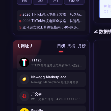
9
0
1
515
K
💬 
关注
2026 TikTok跨境电商全攻略：从选品到爆单的完整工具链
2026 TikTok跨境电商全攻略：从选品到爆单的完整工具链
亚马逊卖家工具终极指南：40+款必备工具全链路解析
数据
网址
日榜
周榜
月榜
TT123
TT123 是专注跨境电商的TikTok选品与数据分析工具，整合Google趋势、社交媒体热词与竞品情报多维度数据源。核心功能包括AI算法挖掘高转化关键词、实时监控爆品预警、自定义报表导出。适合TikTok卖家与独立站运营者，尤其是中小卖家快速捕捉市场机会。免费试用 →
Newegg Marketplace
Newegg Marketplace 是北美知名的电子品类电商平台，专注科技硬件与消费电子产品的跨境销售。核心功能包括卖家后台管理、库存同步、订单处理以及平台专属的促销工具。适合有3C品类供应链的跨境电商卖家与品牌方，尤其是希望进入美国市场、借助平台流量提升产品曝光的商家。入驻条件与费用详情，点击访问 →
广交会
## 广交会 **评分：4.2/5.0 ⭐⭐⭐⭐☆** ### 工具简介 独立站必备的网站测速和安全防护工具，全球部署CDN节点让访客访问延迟降低60%。提供DDoS防护、SSL证书自动续期、恶意流量清洗。 ### 核心功能 多平台数据整合 AI智能分析 实时监控预警 导出报表自定义 API深度对接
Paddle