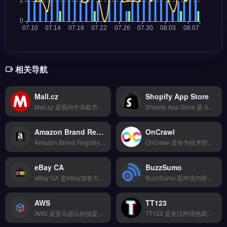
相关导航
Mall.cz
Shopify App Store
Mall.cz 是面向中东欧市场的跨境电商建站工具，专注捷克、斯洛伐克等区域的本地化运营。核心功能包括拖拽式可视化编辑、50+货币与30+语言自动适配、SEO深度优化。适合瞄准中东欧市场的独立站卖家与外贸B2B企业，尤其需快速搭建本地化店铺的团队。免费试用 →
Shopify App Store 是 Shopify 生态内的官方应用市场，为独立站卖家提供功能扩展与店铺优化工具。核心功能包括 150+ 支付方式接入、T+2 快速结算、17 种货币自动转换及欺诈风险识别。
Amazon Brand Registry
OnCrawl
Amazon Brand Registry 是亚马逊官方的品牌保护与运营工具，帮助品牌方在平台上注册并管理知识产权。核心功能包括品牌备案、A+内容创建、品牌分析报告以及防止跟卖与侵权。适合拥有注册商标的亚马逊卖家与品牌方，尤其注重保护品牌形象、提升产品详情页转化率的卖家。官方注册指南与操作流程，立即查看 →
OnCrawl 是专为技术型SEO团队设计的网站爬虫与日志分析工具，支持大规模站点结构审计与内容优化。核心功能包括深度爬取、日志文件分析、页面权重评估及技术SEO问题诊断。适合独立站运营者、跨境电商品牌方及外贸B2B网站管理者，尤其需要提升搜索可见性与流量效率的团队。获取完整功能对比与部署指南，立即查看 →
eBay CA
BuzzSumo
eBay CA 是eBay加拿大站点的官方跨境交易平台，专注连接卖家与加拿大本土买家。核心功能包括本地化商品刊登、加元定价与结算、以及符合加拿大税务法规的自动处理。eBay CA适合面向加拿大市场的跨境电商卖家与品牌方，尤其需拓展北美零售渠道的亚马逊或独立站商家。完整入驻指南、费用结构与市场数据，立即查看 →
BuzzSumo 是跨境内容营销与竞品分析工具，专注追踪社交媒体热点与内容表现数据。核心功能包括发现高互动话题、分析网红影响力、监控品牌提及与竞品内容策略。适合独立站运营者、品牌出海团队与内容营销人员，尤其需通过数据驱动选题与红人合作的卖家。查看完整功能清单与定价方案，立即查看 →
AWS
TT123
AWS 是亚马逊云科技提供的云计算服务平台，覆盖计算、存储、数据库与机器学习等基础架构能力。核心功能包括弹性计算 EC2、对象存储 S3、托管数据库 RDS 及全球内容分发 CloudFront。AWS 适合跨境电商、独立站与品牌出海企业，尤其是需要高可用架构、全球加速部署与数据合规的团队。
TT123 是专注跨境电商的TikTok选品与数据分析工具，整合Google趋势、社交媒体热词与竞品情报多维度数据源。核心功能包括AI算法挖掘高转化关键词、实时监控爆品预警、自定义报表导出。适合TikTok卖家与独立站运营者，尤其是中小卖家快速捕捉市场机会。免费试用 →