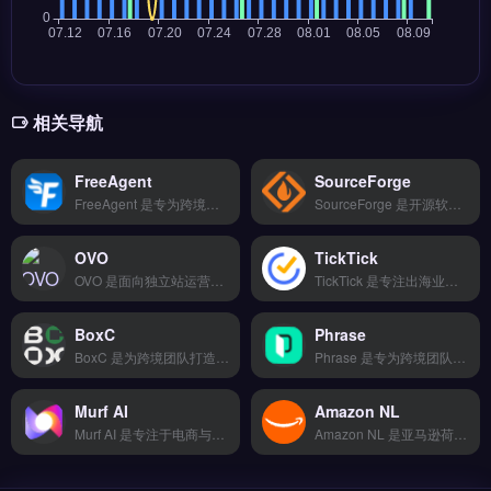
相关导航
FreeAgent
SourceForge
FreeAgent 是专为跨境电商与独立站卖家设计的 SEO 与竞品分析工具，覆盖关键词研究、站点审计与反向链接分析三大场景。核心功能包括批量关键词挖掘、竞争对手流量来源拆解、网站技术问题诊断。适合亚马逊卖家、Shopify运营者及外贸B2B团队，需通过数据驱动优化自然搜索排名与广告策略。免费试用 →
SourceForge 是开源软件托管与项目协作平台，提供代码仓库、问题追踪与版本控制功能，支持开发者发布和发现工具。核心功能包括 Git/SVN 托管、下载统计与社区讨论区，适合跨境技术团队寻找免费电商插件或物流模块。独立站运营者可通过它筛选开源工具，降低自研成本。完整项目列表与社区评价，立即查看 →
OVO
TickTick
OVO 是面向独立站运营者的网站加速与安全防护工具，通过全球 CDN 节点降低访客访问延迟，同时提供 DDoS 防护、SSL 证书自动续期与恶意流量清洗。核心功能包括拖拽式可视化编辑、海量模板库与 SEO 深度优化。
TickTick 是专注出海业务的营销自动化平台，支持邮件序列、社媒发帖与广告投放的统一调度与自动执行。核心功能包括多平台任务编排、云端存储备份及移动端适配，帮助团队减少重复操作。适合跨境电商运营者、独立站卖家及品牌出海团队，需提升营销效率与协同能力。完整功能演示与定价方案，免费试用 →
BoxC
Phrase
BoxC 是为跨境团队打造的营销自动化工具，覆盖邮件序列、社媒发帖与广告投放的自动化执行。核心功能包括多平台对接（TikTok Shop、亚马逊、独立站）、A/B测试优化与用户画像分析，数据看板可视化呈现效果。适合需要提升运营效率的跨境电商卖家与独立站运营者。免费试用 →
Phrase 是专为跨境团队设计的营销自动化工具，覆盖邮件序列、社媒发帖与广告投放的自动化执行。核心功能包括多平台对接（TikTok Shop、亚马逊、独立站）、A/B测试优化与用户画像分析。适合需要提升运营效率的跨境电商卖家与品牌方。通过自动化流程减少重复工作并优化转化率，免费试用 →
Murf AI
Amazon NL
Murf AI 是专注于电商与品牌出海场景的AI语音生成工具，支持120+种自然语音与多语言配音。核心功能包括文本转语音、语音克隆、音调与语速精细调节，可直接导出MP3/WAV文件。Murf AI适合独立站运营者、跨境电商卖家与视频营销团队，用于产品介绍、广告配音与多语言内容制作。免费试用 →
Amazon NL 是亚马逊荷兰站点的卖家工具，专为拓展欧洲市场的跨境卖家设计。核心功能包括本地化产品上架、荷兰语翻译支持、VAT税务计算与欧洲物流FBA对接。适合亚马逊卖家，尤其是希望利用荷兰站覆盖比利时与北欧消费者的品牌方。荷兰站流量增长快、竞争低，助您低成本试水欧洲新市场。免费试用 →