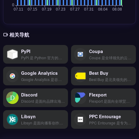
相关导航
PyPI
Coupa
PyPI 是 Python 官方的第三方软件包仓库与分发平台，托管超过 50 万个开源库，支持 pip 一键安装与版本管理。核心功能包括包上传、依赖解析、安全扫描与项目元数据管理。PyPI 适合跨境电商开发者、独立站技术团队与外贸自动化脚本编写者，尤其是需要快速集成支付、物流或数据分析库的 Python 用户。
Coupa 是全球领先的云端采购与支出管理平台，专为跨境电商与外贸企业的供应链优化设计。核心功能包括采购订单自动化、供应商协作管理以及支出分析报表，帮助企业控制采购成本与合规风险。Coupa 适合中大型跨境卖家、外贸 B2B 企业及品牌方，尤其需管理多供应商与复杂采购流程的团队。完整功能演示与行业应用案例，立即查看 →
Google Analytics
Best Buy
Google Analytics 是谷歌推出的网站与应用流量分析工具，广泛用于跨境电商独立站与品牌出海场景。它提供实时访客数据、用户行为路径、转化漏斗与受众画像分析，支持与Google Ads、Shopify等平台深度集成。适合独立站运营者、外贸B2B团队与营销人员，用于优化广告投放与产品页面表现。免费试用 →
Best Buy 是北美领先的电子消费品零售平台，提供跨境卖家入驻其线上商城及线下门店的销售渠道。核心功能包括平台流量曝光、本地化仓储配送与退换货服务，以及针对中国卖家的专属运营支持。适合计划拓展美国市场的3C电子、家电类跨境电商卖家与品牌方。入驻条件、费用结构与运营指南，点击访问 →
Discord
Flexport
Discord 是面向品牌出海与独立站社群的实时沟通协作工具，支持语音、视频与文字频道。核心功能包括创建私密社群频道、机器人自动化管理、以及集成 Shopify 与营销工具的通知推送。Discord 适合跨境电商卖家与品牌方用于客户社群运营、售后互动与早期用户冷启动。通过频道分组与权限设置高效管理社群，免费试用 →
Flexport 是面向全球贸易的数字化货代与供应链管理平台，整合海运、空运、卡车运输及报关服务。核心功能包括实时货物追踪、智能订舱、关税计算与库存管理仪表盘。Flexport 适合跨境电商、外贸 B2B 企业及品牌出海卖家，尤其需优化国际物流效率与成本控制。完整物流方案与报价对比，立即查看 →
Libsyn
PPC Entourage
Libsyn 是面向播客创作者的托管与分发平台，支持音频与视频内容上传、自动推送至 Apple Podcasts 与 Spotify 等主流渠道。核心功能包括统计数据分析、广告插入与跨平台发布管理。Libsyn 适合独立站运营者、品牌方及内容营销团队，用于通过播客提升品牌出海影响力。免费试用 →
PPC Entourage 是专为跨境电商团队设计的项目管理与协作工具，支持看板、甘特图、日历等多视图切换。核心功能包括智能比价下单、20+物流商对接、轨迹实时追踪与退换货逆向物流管理。适合拥有产品开发、供应商对接及物流追踪需求的跨境卖家与独立站运营团队。从选品到售后全流程可视化，提升协作效率。免费试用 →