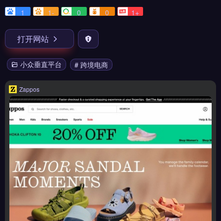
1
1-
0
0
1+
打开网站
小众垂直平台
# 跨境电商
Zappos