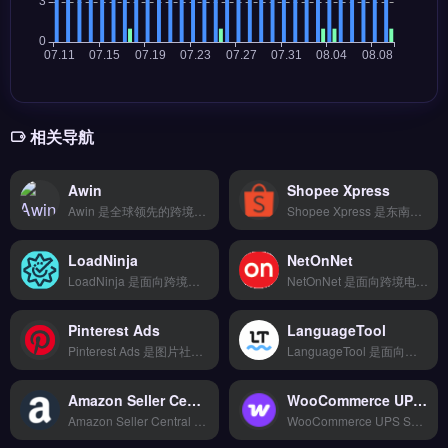
相关导航
Awin
Shopee Xpress
Awin 是全球领先的跨境联盟营销平台，连接广告主与发布商，覆盖零售、旅游与金融等行业。核心功能包括实时佣金追踪、多币种结算与自动化报告生成，支持按销售或按线索付费模式。Awin 适合独立站卖家和品牌方，尤其希望通过内容创作者与博客网站进行效果营销的团队。完整入驻指南与佣金策略对比，立即查看 →
Shopee Xpress 是东南亚电商平台 Shopee 旗下的官方物流服务，整合了智能比价下单、20+ 物流商对接与轨迹实时追踪功能。它提供退换货逆向物流及仓储代发服务，帮助卖家简化跨境配送流程。适合在 Shopee 平台运营的跨境电商卖家与品牌方，尤其需要降低物流成本、提升配送效率的东南亚市场卖家。立即查看 →
LoadNinja
NetOnNet
LoadNinja 是面向跨境电商与独立站运营者的网站性能测试工具，专注于模拟真实浏览器行为进行负载测试。核心功能包括无脚本录制回放、实时指标监控与云端并发模拟，无需复杂编码即可完成压力测试。适合Shopify、WooCommerce卖家及品牌出海技术团队，需验证网站高流量下的稳定性与响应速度。免费试用 →
NetOnNet 是面向跨境电商卖家的支付与结算服务工具，支持 150+ 支付方式、17 种货币结算与 T+2 快速回款。核心功能包括欺诈风险识别、合规税务申报及灵活扩展的接口集成。适合从个人卖家到百人团队的跨境商户，尤其需快速资金周转与多币种收款的独立站及平台卖家。完整功能对比与费率说明，立即查看 →
Pinterest Ads
LanguageTool
Pinterest Ads 是图片社交平台 Pinterest 的原生广告投放工具，适合跨境电商与独立站卖家进行视觉化品牌推广。核心功能包括购物广告、视频广告和轮播广告，支持按兴趣、关键词与受众行为精准定向。
LanguageTool 是面向跨境电商与独立站运营者的多语言校对与写作辅助工具，支持英语、中文、法语等 25+ 语言语法与拼写检查。核心功能包括实时文本纠错、风格优化建议以及 API 集成，可嵌入 Shopify 后台、邮件营销系统或内容管理系统。适合需要批量处理产品描述、营销文案与客服邮件的品牌方与外贸团队。
Amazon Seller Central UK
WooCommerce UPS Shipping
Amazon Seller Central UK 是亚马逊英国站官方卖家后台，专为跨境卖家提供商品上架、库存管理与订单处理的核心工具。它支持 VAT 税务设置、FBA 物流对接以及英国本地促销活动管理。适合在亚马逊英国站运营的跨境卖家与品牌方，尤其是需要合规处理欧洲税务的卖家。完整注册指引与运营教程，立即查看 →
WooCommerce UPS Shipping 是专为 WooCommerce 独立站设计的官方实时运费计算与发货插件。它自动拉取 UPS 实时费率、生成可打印的运输标签，并支持订单追踪与多包裹拆分。适合使用 WooCommerce 的跨境电商卖家、外贸 B2B 企业。