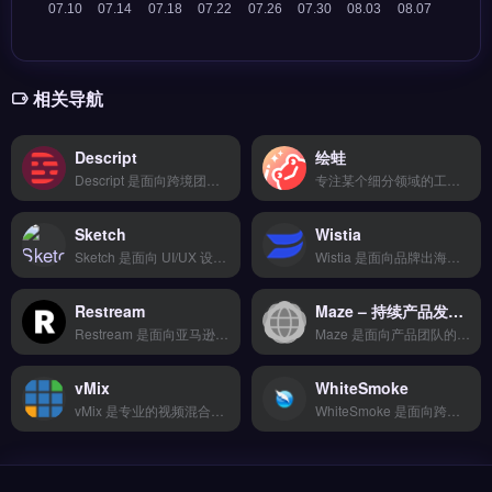
相关导航
Descript
绘蛙
Descript 是面向跨境团队的营销自动化工具，覆盖邮件序列、社媒发帖与广告投放的自动化执行。核心功能包括智能比价下单、20+物流商对接、轨迹实时追踪及退换货逆向物流。适合跨境电商卖家、独立站运营者及多平台品牌方，尤其需整合TikTok Shop、亚马逊与独立站营销流程的团队。免费试用 →
专注某个细分领域的工具，如物流追踪或支付收款，单点能力较强但生态整合有限。适合已有成熟流程、只需补足某一环节的成熟卖家。 【功能目录】 多平台数据整合 AI智能分析 实时监控预警 导出报表自定义 API深度对接 【FAQ问答】 Q: 数据更新频率是多久？ A: 核心数据每日更新。
Sketch
Wistia
Sketch 是面向 UI/UX 设计师的矢量图形编辑工具，常用于跨境电商独立站的视觉设计与原型制作。核心功能包括智能排版、符号组件复用、插件生态集成，支持导出高保真设计稿供开发使用。适合独立站运营者、品牌设计师与 Shopify 卖家，用于快速搭建产品页面与营销素材。提升设计效率与品牌一致性，免费试用 →
Wistia 是面向品牌出海的视频托管与营销分析平台，专为独立站与跨境电商设计。核心功能包括无广告视频播放器、观众行为热图追踪、表单收集与邮件列表整合，以及自定义 CTA 按钮。Wistia 适合独立站运营者、品牌方与内容营销团队，需通过视频提升转化率并追踪用户互动数据。完整功能演示与定价方案对比，立即查看 →
Restream
Maze – 持续产品发现与远程用户研究 SaaS 平台 | 高返佣AI工具
Restream 是面向亚马逊卖家的选品与竞品分析工具，覆盖全球 10 大市场实时销售数据。核心功能包括 AI 预测爆款趋势、BSR 排名监控和关键词反查。适合亚马逊卖家、选品团队及品牌方，用于发现潜力产品并优化竞争策略。免费试用 →
Maze 是面向产品团队的「持续产品发现（Continuous Product Discovery）」远程用户研究 SaaS 平台，由前 InVision 成员创立，已为 **125,000+ 团队**（包括 Microsoft、Uber、Adobe、Pinterest、Greenpeace、IBM、Capgemini...
vMix
WhiteSmoke
vMix 是专业的视频混合与直播制作软件，支持多机位切换、实时字幕叠加与虚拟集成的现场导播功能。它提供低延迟推流、NDI网络传输及4K/8K超高清录制能力。vMix适合独立站运营者、品牌出海团队与跨境电商营销人员，用于TikTok、Facebook等社媒直播带货与产品发布会。免费试用 →
WhiteSmoke 是面向跨境电商与外贸从业者的英文写作辅助工具，专注语法纠错、拼写检查与文体润色。它提供浏览器插件、桌面端及网页编辑器，支持邮件、产品描述与客服回复的实时校对。适合独立站运营者、亚马逊卖家及外贸 B2B 人员，尤其是非英语母语需提升文案专业度的用户。免费试用 →