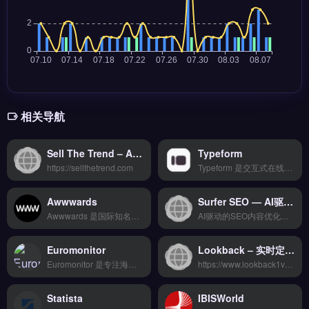
相关导航
Sell The Trend – AI选品与爆品趋势分析平台
Typeform
https://sellthetrend.com
Typeform 是交互式在线表单与问卷创建工具，专为提升用户填答体验而设计。核心功能包括拖拽式表单构建器、逻辑跳转、多设备自适应以及丰富的模板库。它适合跨境电商卖家、独立站运营者与品牌方，用于客户反馈收集、市场调研与潜在客户信息获取。通过动态对话式界面提高转化率与数据质量，免费试用 →
Awwwards
Surfer SEO — AI驱动的内容优化与搜索引擎排名工具
Awwwards 是国际知名的网页设计与开发行业评选平台，专注于为全球网站提供专业评审与排名。它通过设计、可用性、创意、内容与技术五大维度对网站打分，并发布年度获奖站点与趋势报告。适合跨境电商独立站运营者、品牌方及网页设计师，用于获取设计灵感与行业标杆案例。最新获奖作品与评审标准详解，点击访问 →
AI驱动的SEO内容优化平台，数据化提升搜索排名
Euromonitor
Lookback – 实时定性用户研究与 1v1 访谈平台 | 高返佣AI工具
Euromonitor 是专注海外市场数据分析的商业情报工具，整合 Google、社交媒体与竞品情报等多维度数据源，覆盖全球 200 多个国家与行业。核心功能包括 AI 驱动的关键词挖掘、实时市场监控预警与自定义报表导出。适合跨境电商卖家、独立站运营者及外贸 B2B 企业，尤其需进行选品与竞争分析的品牌方。免费试用 →
https://www.lookback1v1ai.com
Statista
IBISWorld