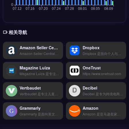
相关导航
Amazon Seller Central
Dropbox
Amazon Seller Central是亚马逊官方卖家后台管理系统，直接管理商品上架、库存、订单与广告投放。它提供实时销售数据、FBA物流追踪、自动定价规则与品牌分析报告。适合亚马逊卖家与品牌方，尤其需精细化运营Listing、优化广告ROI的卖家。完整卖家注册指引与运营教程，立即查看 →
Dropbox 是面向个人与团队的文件云存储与同步工具，支持跨设备自动备份、文件共享与版本历史管理。核心功能包括文件夹实时同步、链接分享权限控制、与 Slack/Zoom 等第三方应用集成。适合跨境电商团队、独立站运营者与外贸 B2B 企业，用于远程协作与产品资料管理。免费试用 →
Magazine Luiza
OneTrust
Magazine Luiza 是专注亚马逊卖家的选品与竞品分析工具，覆盖全球10大市场实时销售数据。核心功能包括AI爆款趋势预测、BSR排名监控与关键词反查，支持多账号管理与数据看板可视化。适合亚马逊卖家、跨境电商运营者及品牌方，尤其需要精准选品与市场洞察的团队。完整功能介绍与使用指南，立即查看 →
https://www.onetrust.com
Vertbaudet
Decibel
Vertbaudet 是专注儿童服饰与母婴用品的法国品牌，为跨境电商卖家提供欧洲市场成熟的供应链与品牌授权资源。核心功能包括官方直供库存、多语言产品目录、欧洲本地物流配送及退换货支持。适合从事母婴品类、希望快速切入法国及欧洲市场的独立站或平台卖家。完整品牌合作流程与选品指南，立即查看 →
Decibel 是专为跨境电商与独立站设计的数字体验智能分析平台，聚焦用户行为追踪与转化率优化。核心功能包括会话回放、漏斗分析、实时热力图与异常检测，精准定位页面流失点。适合独立站运营者、品牌方与营销团队，尤其需提升网站交互质量与收入转化。免费试用 →
Grammarly
Amazon
Grammarly 是面向英文写作的 AI 语法校对与风格优化工具，适用于跨境电商文案、独立站产品描述与外贸邮件撰写。核心功能包括实时语法纠错、语气调整建议、剽窃检测以及针对不同场景的写作风格定制。适合独立站运营者、亚马逊卖家与外贸 B2B 团队，需提升英文内容专业度与转化率。免费试用 →
Amazon 是亚马逊卖家与品牌方使用的官方销售与运营平台，覆盖全球 18 个站点，支持商品上架、FBA 物流与广告投放。核心功能包括库存管理、自动定价、PPC 广告优化与销售数据分析。适合跨境电商卖家、独立站品牌方与外贸 B2B 企业，尤其需要拓展北美、欧洲或日本市场的商家。